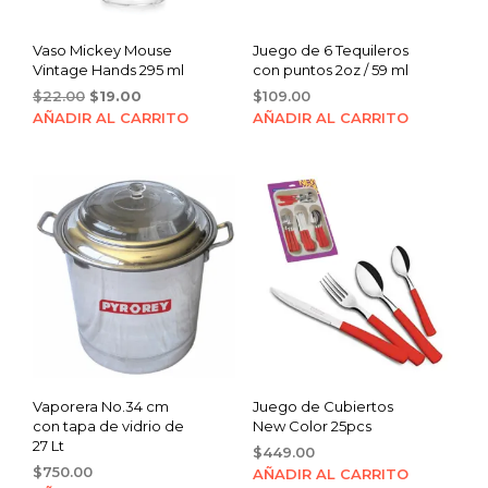
Vaso Mickey Mouse
Juego de 6 Tequileros
Vintage Hands 295 ml
con puntos 2oz / 59 ml
Original
Current
$
22.00
$
19.00
$
109.00
price
price
AÑADIR AL CARRITO
AÑADIR AL CARRITO
was:
is:
$22.00.
$19.00.
Vaporera No.34 cm
Juego de Cubiertos
con tapa de vidrio de
New Color 25pcs
27 Lt
$
449.00
$
750.00
AÑADIR AL CARRITO