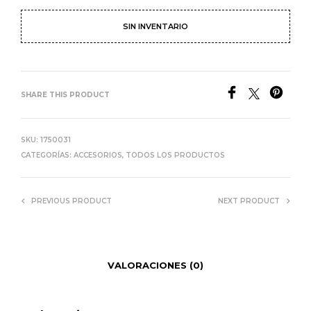
SIN INVENTARIO
SHARE THIS PRODUCT
SKU:
1750031
CATEGORÍAS:
ACCESORIOS
,
TODOS LOS PRODUCTOS
PREVIOUS PRODUCT
NEXT PRODUCT
VALORACIONES (0)