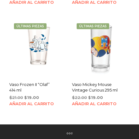
price
price
AÑADIR AL CARRITO
AÑADIR AL CARRITO
was:
is:
$22.00.
$19.00.
ÚLTIMAS PIEZAS
ÚLTIMAS PIEZAS
Vaso Frozen II “Olaf”
Vaso Mickey Mouse
414 ml
Vintage Curious 295 ml
Original
Current
Original
Current
$
21.00
$
19.00
$
22.00
$
19.00
price
price
price
price
AÑADIR AL CARRITO
AÑADIR AL CARRITO
was:
is:
was:
is:
$21.00.
$19.00.
$22.00.
$19.00.