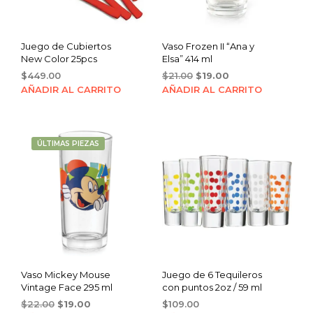
Juego de Cubiertos
Vaso Frozen II “Ana y
New Color 25pcs
Elsa” 414 ml
Original
Current
$
449.00
$
21.00
$
19.00
price
price
AÑADIR AL CARRITO
AÑADIR AL CARRITO
was:
is:
$21.00.
$19.00.
ÚLTIMAS PIEZAS
Vaso Mickey Mouse
Juego de 6 Tequileros
Vintage Face 295 ml
con puntos 2oz / 59 ml
Original
Current
$
22.00
$
19.00
$
109.00