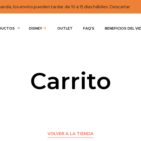
nda, los envíos pueden tardar de 10 a 15 días hábiles. Descartar
DUCTOS
DISNEY 
OUTLET
FAQ’S
BENEFICIOS DEL VI
Carrito
VOLVER A LA TIENDA