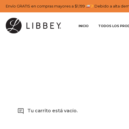
Envío GRATIS en compras mayores a $1,199
Debido a alta dema
INICIO
TODOS LOS PRO
Tu carrito está vacío.