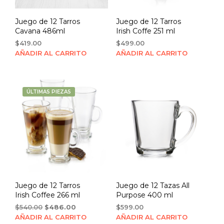
Juego de 12 Tarros
Juego de 12 Tarros
Cavana 486ml
Irish Coffe 251 ml
$
419.00
$
499.00
AÑADIR AL CARRITO
AÑADIR AL CARRITO
ÚLTIMAS PIEZAS
Juego de 12 Tarros
Juego de 12 Tazas All
Irish Coffee 266 ml
Purpose 400 ml
Original
Current
$
540.00
$
486.00
$
599.00
price
price
AÑADIR AL CARRITO
AÑADIR AL CARRITO