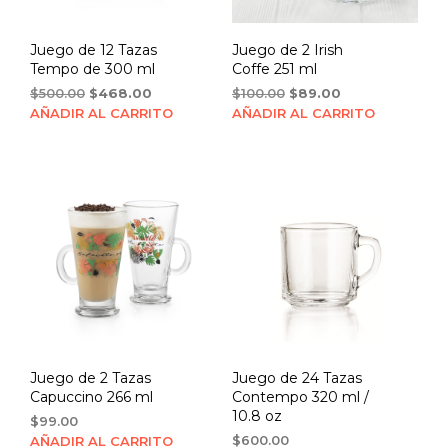
Juego de 12 Tazas
Juego de 2 Irish
Tempo de 300 ml
Coffe 251 ml
Original
Current
Original
Current
$
500.00
$
468.00
$
100.00
$
89.00
price
price
price
price
AÑADIR AL CARRITO
AÑADIR AL CARRITO
was:
is:
was:
is:
$500.00.
$468.00.
$100.00.
$89.00.
Juego de 2 Tazas
Juego de 24 Tazas
Capuccino 266 ml
Contempo 320 ml /
10.8 oz
$
99.00
$
600.00
AÑADIR AL CARRITO