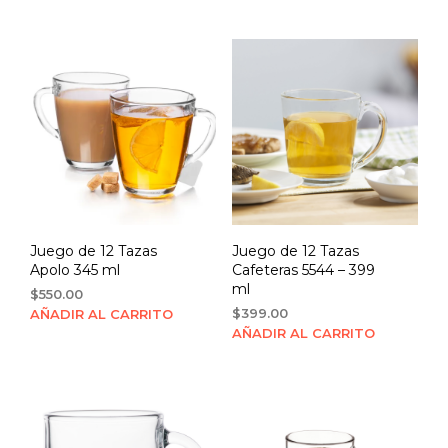
was:
is:
$540.00.
$486.00.
Juego de 12 Tazas
Juego de 12 Tazas
Apolo 345 ml
Cafeteras 5544 – 399
ml
$
550.00
$
399.00
AÑADIR AL CARRITO
AÑADIR AL CARRITO