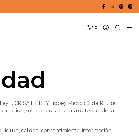
0
idad
N
ey”), CRISA LIBBEY Libbey México S. de R.L. de
O
ormación, solicitando la lectura detenida de la
H
A
Y
 licitud, calidad, consentimiento, información,
P
R