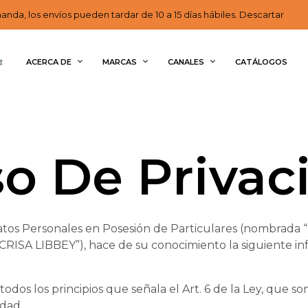
nda, los envíos pueden tardar de 10 a 15 días hábiles. Descartar
ACERCA DE
MARCAS
CANALES
CATÁLOGOS
so De Privac
atos Personales en Posesión de Particulares (nombrada “L
 “CRISA LIBBEY”), hace de su conocimiento la siguiente inf
os los principios que señala el Art. 6 de la Ley, que son:
idad.