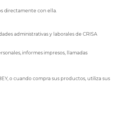
O
D
os directamente con ella.
U
C
T
O
vidades administrativas y laborales de CRISA
S
E
N
rsonales, informes impresos, llamadas
E
L
C
A
R
BEY, o cuando compra sus productos, utiliza sus
R
I
T
O
.