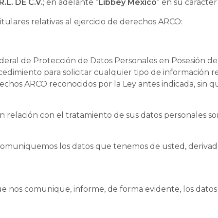
.L. DE C.V.
; en adelante “
Libbey México
” en su carácter
itulares relativas al ejercicio de derechos ARCO:
eral de Protección de Datos Personales en Posesión deP
cedimiento para solicitar cualquier tipo de información 
rechos ARCO reconocidos por la Ley antes indicada, sin q
 relación con el tratamiento de sus datos personales so
 comuniquemos los datos que tenemos de usted, derivados
.
que nos comunique, informe, de forma evidente, los dat