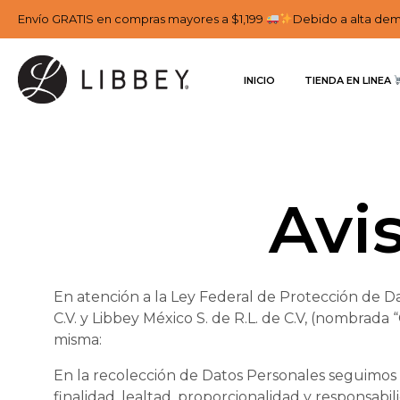
Envío GRATIS en compras mayores a $1,199
Debido a alta dema
INICIO
TIENDA EN LINEA 
Avi
En atención a la Ley Federal de Protección de D
C.V. y Libbey México S. de R.L. de C.V, (nombrada
misma:
En la recolección de Datos Personales seguimos tod
finalidad, lealtad, proporcionalidad y responsabil