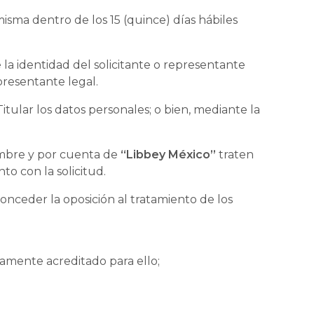
 misma dentro de los 15 (quince) días hábiles
la identidad del solicitante o representante
presentante legal.
itular los datos personales; o bien, mediante la
nombre y por cuenta de
“Libbey México”
traten
o con la solicitud.
 conceder la oposición al tratamiento de los
idamente acreditado para ello;