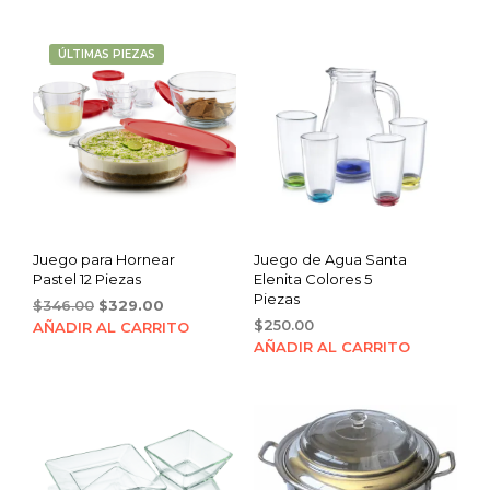
ÚLTIMAS PIEZAS
Juego para Hornear
Juego de Agua Santa
Pastel 12 Piezas
Elenita Colores 5
Piezas
Original
Current
$
346.00
$
329.00
price
price
$
250.00
AÑADIR AL CARRITO
was:
is:
AÑADIR AL CARRITO
$346.00.
$329.00.