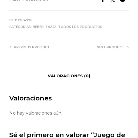
SHARE THIS PRODUCT
SKU:
1704976
CATEGORÍAS:
BEBER
,
TAZAS
,
TODOS LOS PRODUCTOS
PREVIOUS PRODUCT
NEXT PRODUCT
VALORACIONES (0)
Valoraciones
No hay valoraciones aún.
Sé el primero en valorar “Juego de