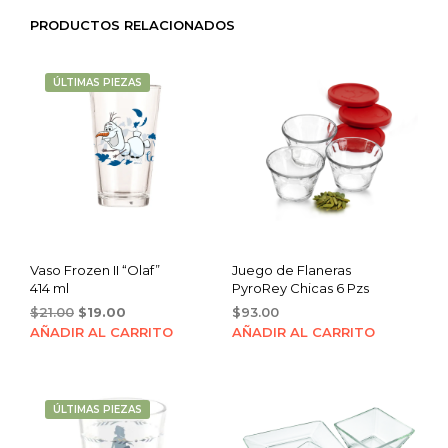
PRODUCTOS RELACIONADOS
ÚLTIMAS PIEZAS
Vaso Frozen II “Olaf”
Juego de Flaneras
414 ml
PyroRey Chicas 6 Pzs
Original
Current
$
21.00
$
19.00
$
93.00
price
price
AÑADIR AL CARRITO
AÑADIR AL CARRITO
was:
is:
$21.00.
$19.00.
ÚLTIMAS PIEZAS