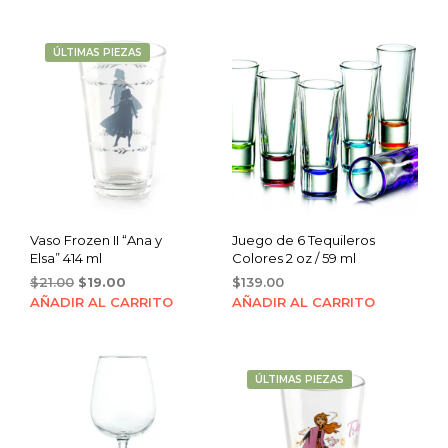
$22.00.
$19.00.
ÚLTIMAS PIEZAS
Vaso Frozen II “Ana y
Juego de 6 Tequileros
Elsa” 414 ml
Colores 2 oz / 59 ml
Original
Current
$
21.00
$
19.00
$
139.00
price
price
AÑADIR AL CARRITO
AÑADIR AL CARRITO
was:
is:
$21.00.
$19.00.
ÚLTIMAS PIEZAS