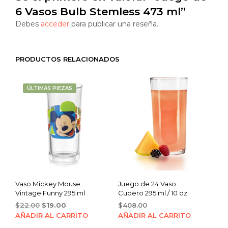
6 Vasos Bulb Stemless 473 ml”
Debes
acceder
para publicar una reseña.
PRODUCTOS RELACIONADOS
ÚLTIMAS PIEZAS
Vaso Mickey Mouse
Juego de 24 Vaso
Vintage Funny 295 ml
Cubero 295 ml / 10 oz
Original
Current
$
22.00
$
19.00
$
408.00
price
price
AÑADIR AL CARRITO
AÑADIR AL CARRITO
was:
is: