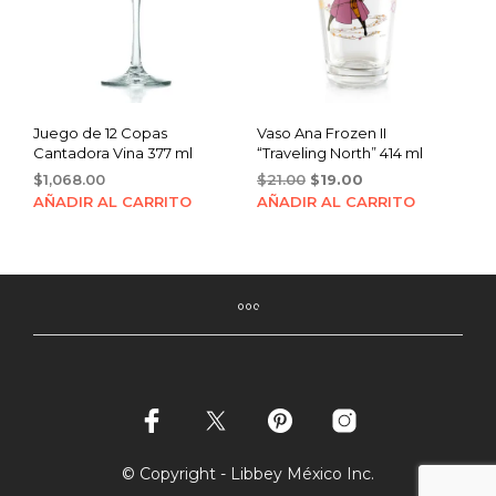
Juego de 12 Copas
Vaso Ana Frozen II
Cantadora Vina 377 ml
“Traveling North” 414 ml
Original
Current
$
1,068.00
$
21.00
$
19.00
price
price
AÑADIR AL CARRITO
AÑADIR AL CARRITO
was:
is:
$21.00.
$19.00.
© Copyright - Libbey México Inc.