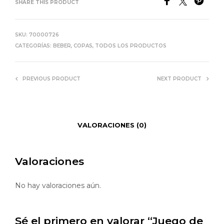
SHARE THIS PRODUCT
SKU:
70000726
CATEGORÍAS:
BEBER
,
COPAS
,
TODOS LOS PRODUCTOS
PREVIOUS PRODUCT
NEXT PRODUCT
VALORACIONES (0)
Valoraciones
No hay valoraciones aún.
Sé el primero en valorar “Juego de