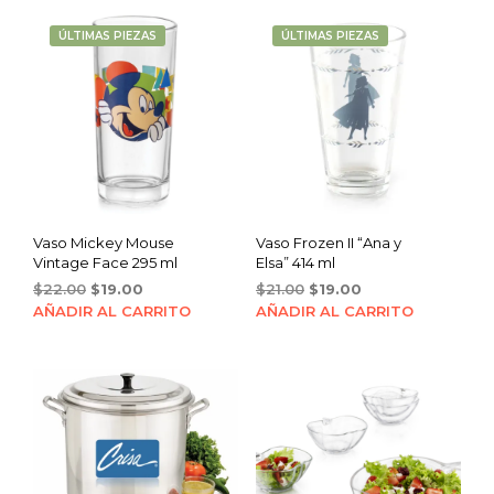
ÚLTIMAS PIEZAS
ÚLTIMAS PIEZAS
Vaso Mickey Mouse
Vaso Frozen II “Ana y
Vintage Face 295 ml
Elsa” 414 ml
Original
Current
Original
Current
$
22.00
$
19.00
$
21.00
$
19.00
price
price
price
price
AÑADIR AL CARRITO
AÑADIR AL CARRITO
was:
is:
was:
is:
$22.00.
$19.00.
$21.00.
$19.00.