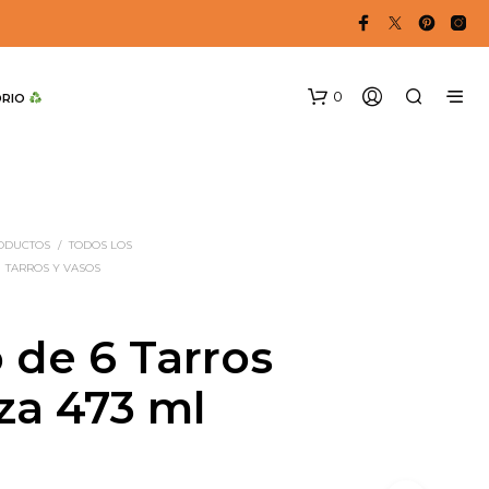
0
DRIO 
RODUCTOS
/
TODOS LOS
TARROS Y VASOS
 de 6 Tarros
N
O
za 473 ml
H
A
Y
P
R