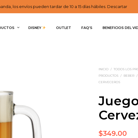
nda, los envíos pueden tardar de 10 a 15 días hábiles. Descartar
DUCTOS
DISNEY 
OUTLET
FAQ’S
BENEFICIOS DEL VI
INICIO
/
TODOS LOS P
PRODUCTOS
/
BEBER
/
CERVECEROS
Juego
Cerve
$
349.00