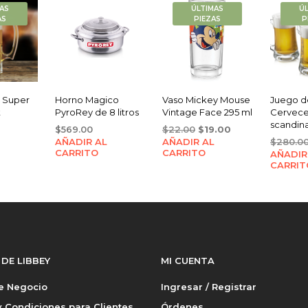
AS
ÚLTIMAS
Ú
AS
PIEZAS
P
2 Super
Horno Magico
Vaso Mickey Mouse
Juego de
t
PyroRey de 8 litros
Vintage Face 295 ml
Cervece
scandina
riginal
Original
Current
$
569.00
$
22.00
$
19.00
rice
Current
AÑADIR AL
AÑADIR AL
price
price
$
280.0
CARRITO
CARRITO
AÑADIR
as:
price
was:
is:
CARRIT
1,344.00.
is:
$22.00.
$19.00.
$1,068.00.
 DE LIBBEY
MI CUENTA
de Negocio
Ingresar / Registrar
 Condiciones para Clientes
Órdenes