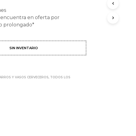
O
D
nes
U
 encuentra en oferta por
C
o prolongado*
T
O
S
E
SIN INVENTARIO
N
E
L
C
A
ARROS Y VASOS CERVECEROS
,
TODOS LOS
R
R
I
T
O
.