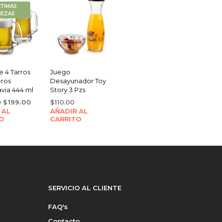
LTIMAS
IEZAS
 4 Tarros
Juego
ros
Desayunador Toy
via 444 ml
Story 3 Pzs
Original
Current
0
$
199.00
$
110.00
 AL
price
price
AÑADIR AL
O
CARRITO
was:
is:
$280.00.
$199.00.
SERVICIO AL CLIENTE
FAQ's
Contacto