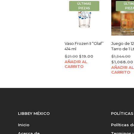
ÚLTIMAS
ÚLTIM
PIEZAS
PIEZ
Vaso Frozen II “Olaf”
Juego de 1
414 ml
Tarro de 1 L
Original
Current
O
$
21.00
$
19.00
$
1,344.00
AÑADIR AL
price
price
p
$
1,068.00
CARRITO
was:
is:
AÑADIR AL
w
CARRITO
$21.00.
$19.00.
$
LIBBEY MÉXICO
POLÍTICAS
Inicio
Políticas 
Acerca de
Terminos y