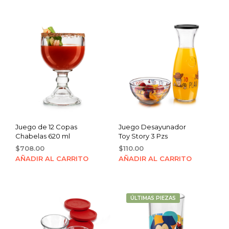
was:
is:
$21.00.
$19.00.
Juego de 12 Copas
Juego Desayunador
Chabelas 620 ml
Toy Story 3 Pzs
$
708.00
$
110.00
AÑADIR AL CARRITO
AÑADIR AL CARRITO
ÚLTIMAS PIEZAS