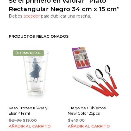
Sé el primero en valorar “Plato
Rectangular Negro 34 cm x 15 cm”
Debes
acceder
para publicar una reseña.
PRODUCTOS RELACIONADOS
ÚLTIMAS PIEZAS
Vaso Frozen II “Ana y
Juego de Cubiertos
Elsa” 414 ml
New Color 25pcs
Original
Current
$
21.00
$
19.00
$
449.00
price
price
AÑADIR AL CARRITO
AÑADIR AL CARRITO