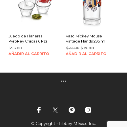
Juego de Flaneras
Vaso Mickey Mouse
PyroRey Chicas 6 Pzs
Vintage Hands 295 ml
Original
Current
$
93.00
$
22.00
$
19.00
price
price
AÑADIR AL CARRITO
AÑADIR AL CARRITO
was:
is:
$22.00.
$19.00.
© Copyright - Libbey México Inc.