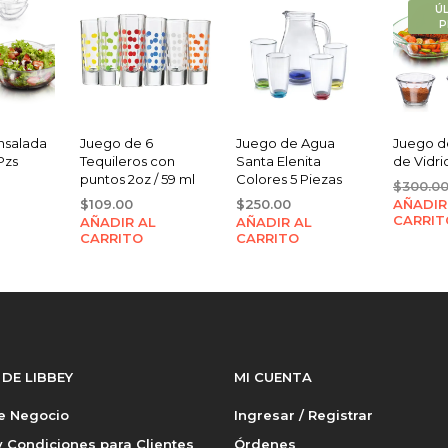
Ú
P
nsalada
Juego de 6
Juego de Agua
Juego d
Pzs
Tequileros con
Santa Elenita
de Vidri
puntos 2oz / 59 ml
Colores 5 Piezas
$
300.0
$
109.00
$
250.00
AÑADIR
CARRIT
AÑADIR AL
AÑADIR AL
CARRITO
CARRITO
 DE LIBBEY
MI CUENTA
de Negocio
Ingresar / Registrar
 Condiciones para Clientes
Órdenes