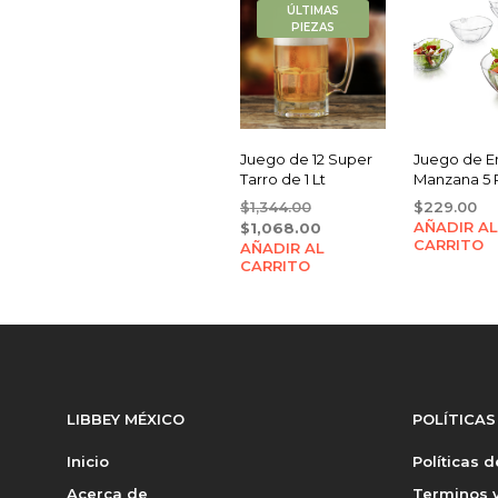
ÚLTIMAS
PIEZAS
Juego de 12 Super
Juego de E
Tarro de 1 Lt
Manzana 5 
Original
$
1,344.00
$
229.00
price
Current
AÑADIR AL
$
1,068.00
CARRITO
AÑADIR AL
was:
price
CARRITO
$1,344.00.
is:
$1,068.00.
LIBBEY MÉXICO
POLÍTICAS
Inicio
Políticas 
Acerca de
Terminos y