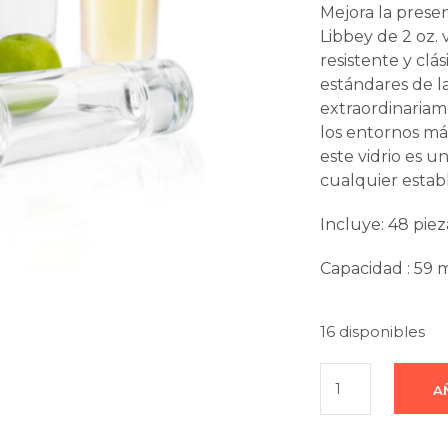
Mejora la prese
wa
Libbey de 2 oz. 
$8
resistente y clás
estándares de l
extraordinariam
los entornos má
este vidrio es 
cualquier estab
Incluye: 48 piez
Capacidad : 59 m
16 disponibles
A