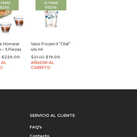
LTIMAS
ÚLTIMAS
IEZAS
PIEZAS
e Hornear
Vaso Frozen II “Olaf”
o – 5 Piezas
414 ml
Original
Current
Original
Current
0
$
229.00
$
21.00
$
19.00
 AL
price
price
AÑADIR AL
price
price
O
CARRITO
was:
is:
was:
is:
$300.00.
$229.00.
$21.00.
$19.00.
SERVICIO AL CLIENTE
FAQ's
Contacto