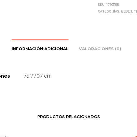
SKU:
1793155
CATEGORÍAS:
BEBER
,
T
INFORMACIÓN ADICIONAL
VALORACIONES (0)
ones
75.7707 cm
PRODUCTOS RELACIONADOS