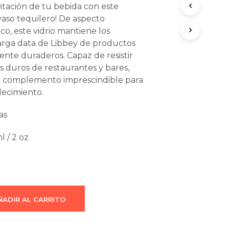
ntación de tu bebida con este
O
s:
is:
D
vaso tequilero! De aspecto
U
64.00.
$480.00.
ico, este vidrio mantiene los
C
arga data de Libbey de productos
T
ente duraderos. Capaz de resistir
O
S
s duros de restaurantes y bares,
E
un complemento imprescindible para
N
lecimiento.
E
L
C
as
A
R
l / 2 oz
R
I
T
O
.
ÑADIR AL CARRITO