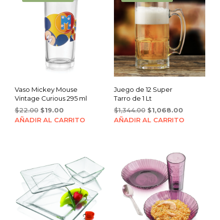
Vaso Mickey Mouse
Juego de 12 Super
Vintage Curious 295 ml
Tarro de 1 Lt
Original
Current
Original
Current
$
22.00
$
19.00
$
1,344.00
$
1,068.00
price
price
price
price
AÑADIR AL CARRITO
AÑADIR AL CARRITO
was:
is:
was:
is:
$22.00.
$19.00.
$1,344.00.
$1,068.00.