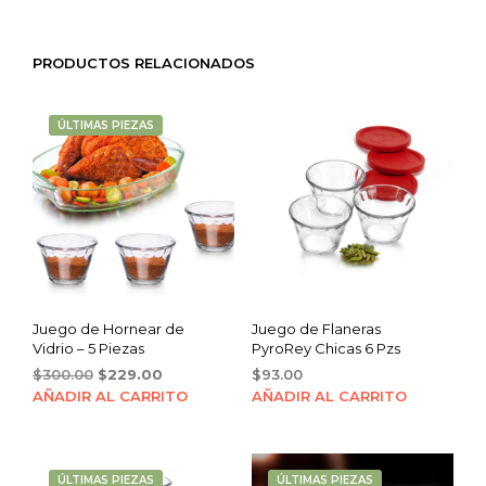
PRODUCTOS RELACIONADOS
ÚLTIMAS PIEZAS
Juego de Hornear de
Juego de Flaneras
Vidrio – 5 Piezas
PyroRey Chicas 6 Pzs
Original
Current
$
300.00
$
229.00
$
93.00
price
price
AÑADIR AL CARRITO
AÑADIR AL CARRITO
was:
is:
$300.00.
$229.00.
ÚLTIMAS PIEZAS
ÚLTIMAS PIEZAS