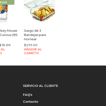
IEZAS
ckey Mouse
Juego de 3
Curious 295
Bandejas para
Hornear
Original
Current
$
19.00
$
299.00
 AL
price
price
AÑADIR AL
O
CARRITO
was:
is:
$22.00.
$19.00.
SERVICIO AL CLIENTE
FAQ's
Contacto