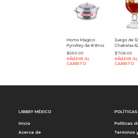
Horno Magico
Juego de 1
PyroRey de 8 litros
Chabelas 6
$
569.00
$
708.00
AÑADIR AL
AÑADIR AL
CARRITO
CARRITO
LIBBEY MÉXICO
POLÍTICAS
Inicio
Políticas 
Acerca de
Terminos y