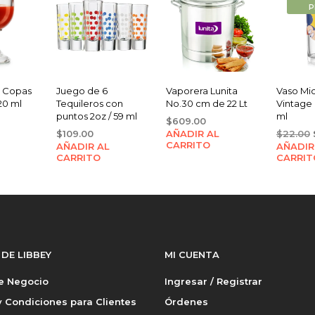
P
2 Copas
Juego de 6
Vaporera Lunita
Vaso Mi
20 ml
Tequileros con
No.30 cm de 22 Lt
Vintage 
puntos 2oz / 59 ml
ml
$
609.00
$
109.00
AÑADIR AL
$
22.00
CARRITO
AÑADIR AL
AÑADIR
CARRITO
CARRIT
 DE LIBBEY
MI CUENTA
de Negocio
Ingresar / Registrar
 Condiciones para Clientes
Órdenes