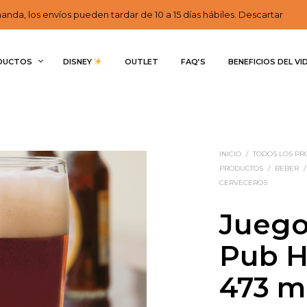
nda, los envíos pueden tardar de 10 a 15 días hábiles. Descartar
DUCTOS
DISNEY 
OUTLET
FAQ’S
BENEFICIOS DEL VI
INICIO
/
TODOS LOS P
PRODUCTOS
/
BEBER
/
CERVECEROS
Juego
Pub H
473 m