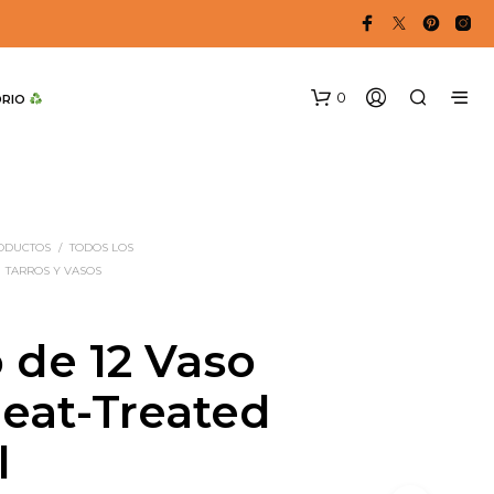
0
DRIO 
RODUCTOS
/
TODOS LOS
TARROS Y VASOS
 de 12 Vaso
eat-Treated
l