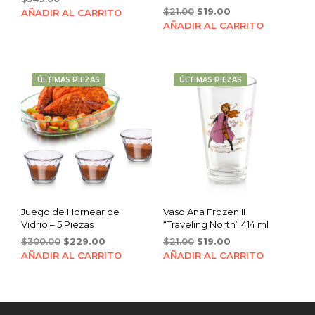
Original
Current
$
21.00
$
19.00
AÑADIR AL CARRITO
price
price
AÑADIR AL CARRITO
was:
is:
$21.00.
$19.00.
ÚLTIMAS PIEZAS
ÚLTIMAS PIEZAS
Juego de Hornear de
Vaso Ana Frozen II
Vidrio – 5 Piezas
“Traveling North” 414 ml
Original
Current
Original
Current
$
300.00
$
229.00
$
21.00
$
19.00
price
price
price
price
AÑADIR AL CARRITO
AÑADIR AL CARRITO
was:
is:
was:
is:
$300.00.
$229.00.
$21.00.
$19.00.