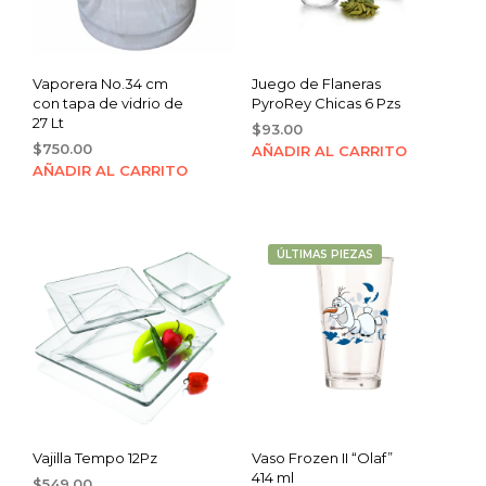
Vaporera No.34 cm
Juego de Flaneras
con tapa de vidrio de
PyroRey Chicas 6 Pzs
27 Lt
$
93.00
$
750.00
AÑADIR AL CARRITO
AÑADIR AL CARRITO
ÚLTIMAS PIEZAS
Vajilla Tempo 12Pz
Vaso Frozen II “Olaf”
414 ml
$
549.00