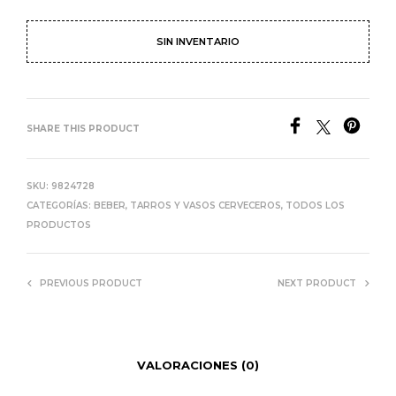
SIN INVENTARIO
SHARE THIS PRODUCT
SKU:
9824728
CATEGORÍAS:
BEBER
,
TARROS Y VASOS CERVECEROS
,
TODOS LOS
PRODUCTOS
PREVIOUS PRODUCT
NEXT PRODUCT
VALORACIONES (0)