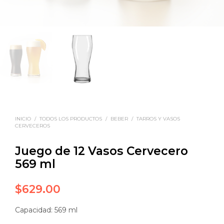
INICIO
/
TODOS LOS PRODUCTOS
/
BEBER
/
TARROS Y VASOS
CERVECEROS
Juego de 12 Vasos Cervecero
569 ml
$
629.00
Capacidad: 569 ml