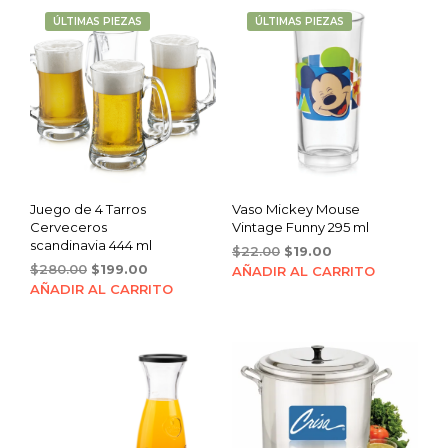
ÚLTIMAS PIEZAS
ÚLTIMAS PIEZAS
Juego de 4 Tarros
Vaso Mickey Mouse
Cerveceros
Vintage Funny 295 ml
scandinavia 444 ml
Original
Current
$
22.00
$
19.00
Original
Current
$
280.00
$
199.00
price
price
AÑADIR AL CARRITO
price
price
was:
is:
AÑADIR AL CARRITO
was:
is:
$22.00.
$19.00.
$280.00.
$199.00.