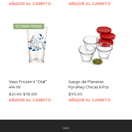
price
price
AÑADIR AL CARRITO
AÑADIR AL CARRITO
was:
is:
$22.00.
$19.00.
ÚLTIMAS PIEZAS
Vaso Frozen II “Olaf”
Juego de Flaneras
414 ml
PyroRey Chicas 6 Pzs
Original
Current
$
21.00
$
19.00
$
93.00
price
price
AÑADIR AL CARRITO
AÑADIR AL CARRITO
was:
is:
$21.00.
$19.00.