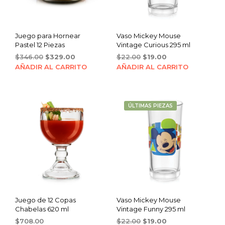
Juego para Hornear
Vaso Mickey Mouse
Pastel 12 Piezas
Vintage Curious 295 ml
Original
Current
Original
Current
$
346.00
$
329.00
$
22.00
$
19.00
price
price
price
price
AÑADIR AL CARRITO
AÑADIR AL CARRITO
was:
is:
was:
is:
$346.00.
$329.00.
$22.00.
$19.00.
ÚLTIMAS PIEZAS
Juego de 12 Copas
Vaso Mickey Mouse
Chabelas 620 ml
Vintage Funny 295 ml
Original
Current
$
708.00
$
22.00
$
19.00