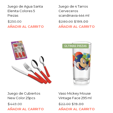
Juego de Agua Santa
Juego de 4 Tarros
Elenita Colores 5
Cerveceros
Piezas
scandinavia 444 ml
Original
Current
$
250.00
$
280.00
$
199.00
price
price
AÑADIR AL CARRITO
AÑADIR AL CARRITO
was:
is:
$280.00.
$199.00.
ÚLTIMAS PIEZAS
Juego de Cubiertos
Vaso Mickey Mouse
New Color 25pcs
Vintage Face 295 ml
Original
Current
$
449.00
$
22.00
$
19.00
price
price
AÑADIR AL CARRITO
AÑADIR AL CARRITO