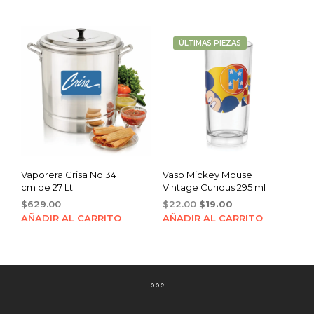
was:
is:
$22.00.
$19.00.
ÚLTIMAS PIEZAS
Vaporera Crisa No.34
Vaso Mickey Mouse
cm de 27 Lt
Vintage Curious 295 ml
Original
Current
$
629.00
$
22.00
$
19.00
price
price
AÑADIR AL CARRITO
AÑADIR AL CARRITO
was:
is:
$22.00.
$19.00.