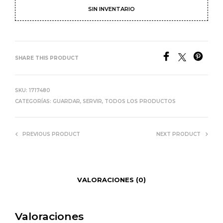
SIN INVENTARIO
SHARE THIS PRODUCT
SKU:
1717480
CATEGORÍAS:
GUARDAR
,
SERVIR
,
TODOS LOS PRODUCTOS
PREVIOUS PRODUCT
NEXT PRODUCT
VALORACIONES (0)
Valoraciones