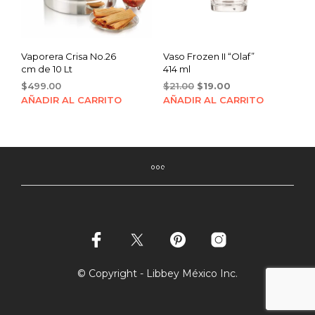
Vaporera Crisa No.26
Vaso Frozen II “Olaf”
cm de 10 Lt
414 ml
Original
Current
$
499.00
$
21.00
$
19.00
price
price
AÑADIR AL CARRITO
AÑADIR AL CARRITO
was:
is:
$21.00.
$19.00.
© Copyright - Libbey México Inc.