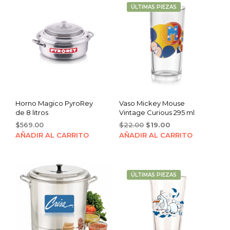
ÚLTIMAS PIEZAS
Horno Magico PyroRey
Vaso Mickey Mouse
de 8 litros
Vintage Curious 295 ml
Original
Current
$
569.00
$
22.00
$
19.00
price
price
AÑADIR AL CARRITO
AÑADIR AL CARRITO
was:
is:
$22.00.
$19.00.
ÚLTIMAS PIEZAS