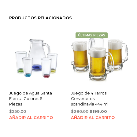
PRODUCTOS RELACIONADOS
ÚLTIMAS PIEZAS
Juego de Agua Santa
Juego de 4 Tarros
Elenita Colores 5
Cerveceros
Piezas
scandinavia 444 ml
Original
Current
$
250.00
$
280.00
$
199.00
price
price
AÑADIR AL CARRITO
AÑADIR AL CARRITO
was:
is:
$280.00.
$199.00.