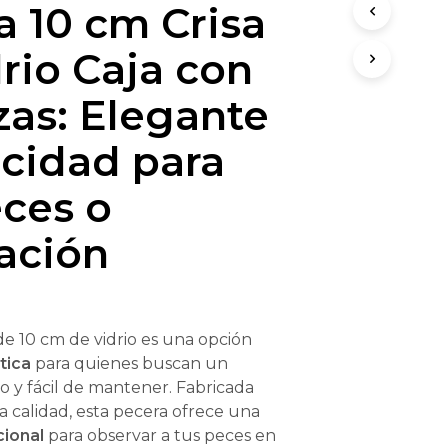
a 10 cm Crisa
O
D
U
rio Caja con
C
T
zas: Elegante
O
S
icidad para
E
N
E
eces o
L
C
ación
A
R
R
I
T
O
de 10 cm de vidrio es una opción
.
tica
para quienes buscan un
 y fácil de mantener. Fabricada
ta calidad, esta pecera ofrece una
cional
para observar a tus peces en