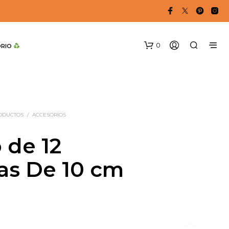
0
DRIO 
RODUCTOS
/
ACCESORIOS
 de 12
as De 10 cm
N
O
H
A
Y
P
R