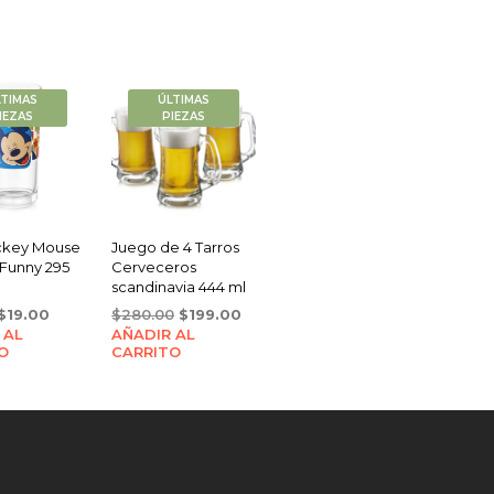
LTIMAS
ÚLTIMAS
IEZAS
PIEZAS
ckey Mouse
Juego de 4 Tarros
 Funny 295
Cerveceros
scandinavia 444 ml
Original
Current
Original
Current
$
19.00
$
280.00
$
199.00
 AL
price
price
AÑADIR AL
price
price
O
CARRITO
was:
is:
was:
is:
$22.00.
$19.00.
$280.00.
$199.00.