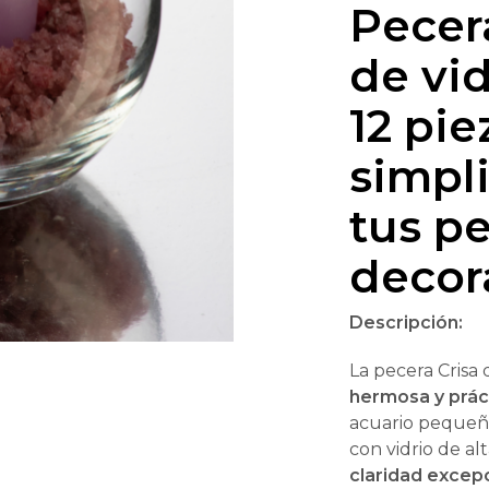
Pecer
de vid
12 pie
simpl
tus p
decor
Descripción:
La pecera Crisa 
hermosa y prác
acuario pequeño
con vidrio de al
claridad excep