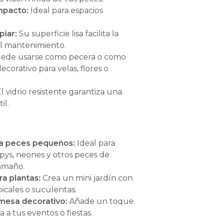
mpacto:
Ideal para espacios
piar:
Su superficie lisa facilita la
el mantenimiento.
ede usarse como pecera o como
ecorativo para velas, flores o
l vidrio resistente garantiza una
il.
a peces pequeños:
Ideal para
pys, neones y otros peces de
amaño.
ra plantas:
Crea un mini jardín con
picales o suculentas.
mesa decorativo:
Añade un toque
 a tus eventos o fiestas.