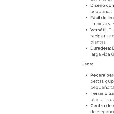
Diseño co
pequeños.
Fácil de lim
limpieza y 
Versátil:
Pu
recipiente d
plantas.
Duradera:
E
larga vida út
Usos:
Pecera par
bettas, gup
pequeño t
Terrario pa
plantas tro
Centro de 
de elegancia