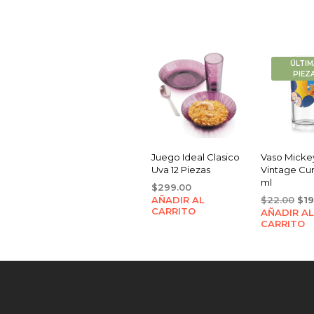
ÚLTIM
PIEZ
Juego Ideal Clasico
Vaso Micke
Uva 12 Piezas
Vintage Cur
ml
$
299.00
Ori
AÑADIR AL
$
22.00
$
1
CARRITO
AÑADIR AL
pri
CARRITO
was
$22