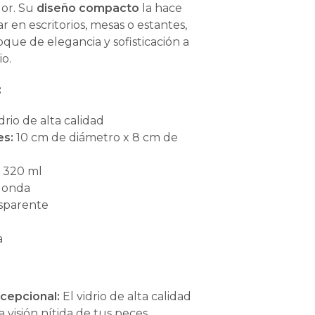
dor. Su
diseño compacto
la hace
ar en escritorios, mesas o estantes,
que de elegancia y sofisticación a
io.
:
drio de alta calidad
es:
10 cm de diámetro x 8 cm de
:
320 ml
onda
sparente
a
xcepcional:
El vidrio de alta calidad
 visión nítida de tus peces.