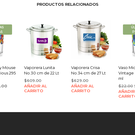
PRODUCTOS RELACIONADOS
AS
Ú
AS
P
y Mouse
Vaporera Lunita
Vaporera Crisa
Vaso Mi
ious 295
No.30 cm de 22 Lt
No.34 cm de 27 Lt
Vintage
ml
$
609.00
$
629.00
ginal
Current
9.00
AÑADIR AL
AÑADIR AL
$
22.00
CARRITO
CARRITO
ce
price
AÑADIR
CARRIT
:
is:
.00.
$19.00.