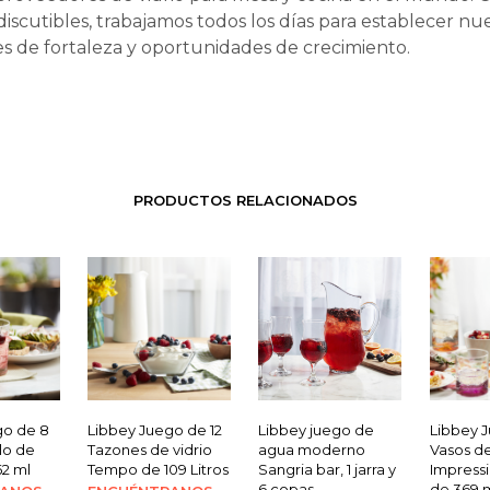
ndiscutibles, trabajamos todos los días para establecer nu
s de fortaleza y oportunidades de crecimiento.
PRODUCTOS RELACIONADOS
go de 8
Libbey Juego de 12
Libbey juego de
Libbey 
lo de
Tazones de vidrio
agua moderno
Vasos de
62 ml
Tempo de 109 Litros
Sangria bar, 1 jarra y
Impressi
6 copas
de 369 