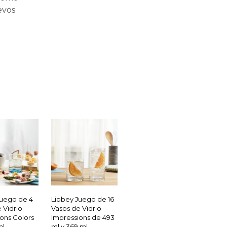
evos
Juego de 4
Libbey Juego de 16
 Vidrio
Vasos de Vidrio
ons Colors
Impressions de 493
ml
ml y 369 ml