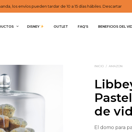
nda, los envíos pueden tardar de 10 a 15 días hábiles. Descartar
DUCTOS
DISNEY 
OUTLET
FAQ’S
BENEFICIOS DEL VI
INICIO
/
AMAZON
Libb
Paste
de vid
El domo para pa