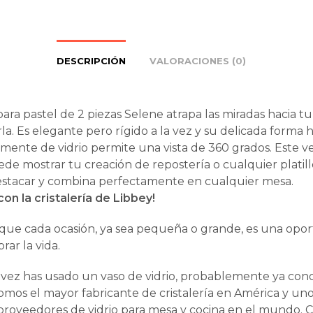
DESCRIPCIÓN
VALORACIONES (0)
ara pastel de 2 piezas Selene atrapa las miradas hacia tu
rla. Es elegante pero rígido a la vez y su delicada forma
ente de vidrio permite una vista de 360 grados. Este ve
e mostrar tu creación de repostería o cualquier platil
estacar y combina perfectamente en cualquier mesa.
con la cristalería de Libbey!
ue cada ocasión, ya sea pequeña o grande, es una opo
rar la vida.
 vez has usado un vaso de vidrio, probablemente ya con
mos el mayor fabricante de cristalería en América y uno
roveedores de vidrio para mesa y cocina en el mundo.