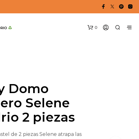
0
DRIO 
ey Domo
lero Selene
N
O
rio 2 piezas
H
A
Y
P
stel de 2 piezas Selene atrapa las
R