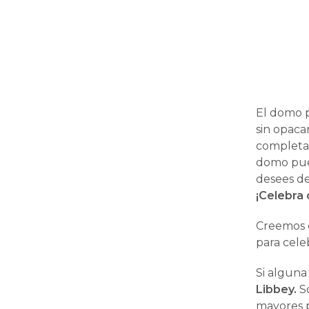
El domo p
sin opaca
completam
domo pued
desees d
¡Celebra 
Creemos q
para celeb
Si alguna
Libbey.
So
mayores p