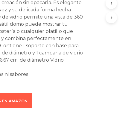
 creación sin opacarla. Es elegante
O
 vez y su delicada forma hecha
D
U
e vidrio permite una vista de 360
C
rsátil domo puede mostrar tu
T
stería o cualquier platillo que
O
S
r y combina perfectamente en
E
Contiene 1 soporte con base para
N
. de diámetro y 1 campana de vidrio
E
6.67 cm. de diámetro Vidrio
L
C
A
s ni sabores
R
R
I
T
O
 EN AMAZON
.