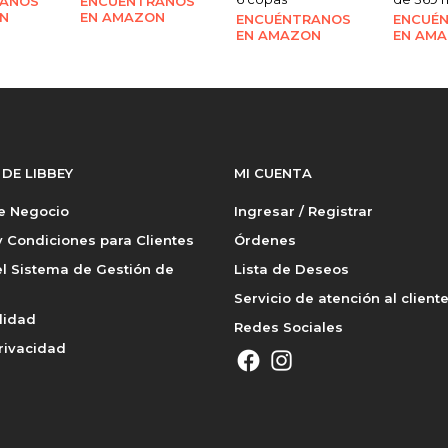
RANOS
ENCUÉNTRANOS
N
EN AMAZON
ENCUÉNTRANOS
ENCUÉ
EN AMAZON
EN AM
 DE LIBBEY
MI CUENTA
de Negocio
Ingresar / Registrar
 Condiciones para Clientes
Órdenes
l Sistema de Gestión de
Lista de Deseos
Servicio de atención al client
lidad
Redes Sociales
rivacidad