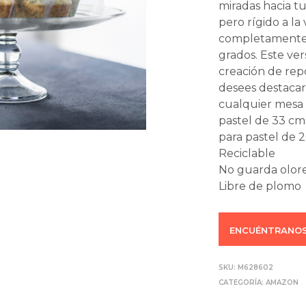
miradas hacia tu
pero rígido a la
completamente d
grados. Este ve
creación de repo
desees destaca
cualquier mesa 
pastel de 33 cm
para pastel de 2
Reciclable
No guarda olore
Libre de plomo
ENCUÉNTRANOS
SKU:
M628602
CATEGORÍA:
AMAZON