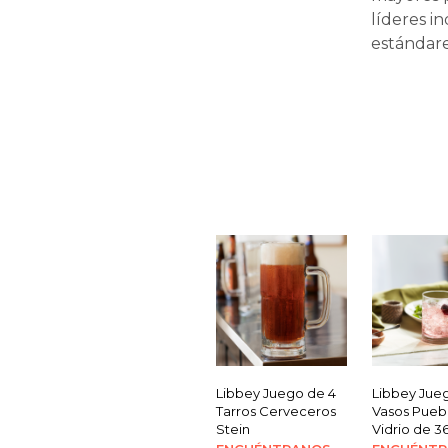
líderes i
estándare
Libbey Juego de 4
Libbey Jue
Tarros Cerveceros
Vasos Pueb
Stein
Vidrio de 3