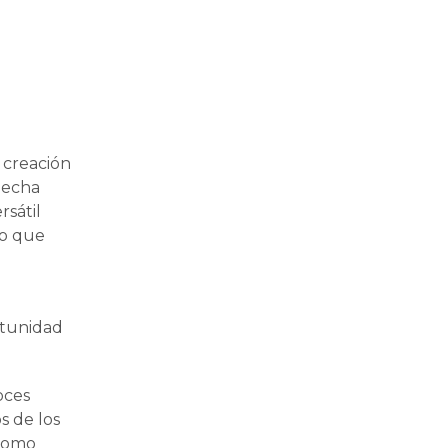
 creación
 hecha
rsátil
lo que
rtunidad
oces
s de los
 Como