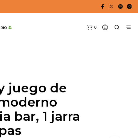
0
DRIO 
y juego de
 moderno
a bar, 1 jarra
opas