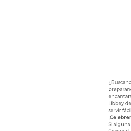
¿Buscando
preparand
encantará
Libbey de
servir fác
¡Celebrem
Si alguna