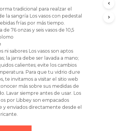
orma tradicional para realzar el
de la sangría Los vasos con pedestal
ebidas frías por más tiempo.
a de 76 onzas y seis vasos de 10,5
 plomo
e
s ni sabores Los vasos son aptos
las; la jarra debe ser lavada a mano;
quidos calientes; evite los cambios
peratura. Para que tu vidrio dure
 te invitamos a visitar el sitio web
conocer más sobre sus medidas de
o. Lavar siempre antes de usar. Los
dos por Libbey son empacados
 y enviados directamente desde el
ricante.