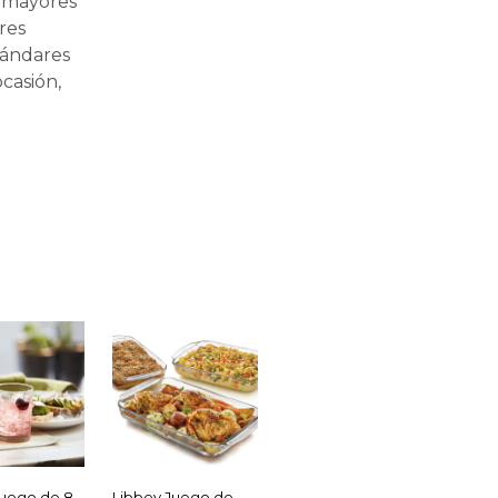
s mayores
res
tándares
casión,
Juego de 8
Libbey Juego de