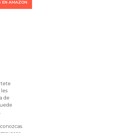
 EN AMAZON
rtete
 les
ía de
 puede
.
 conozcas.