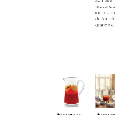
Somos el 
proveedor
indiscuti
de fortal
grande o 
Libbey Jarra de
Libbey Mod