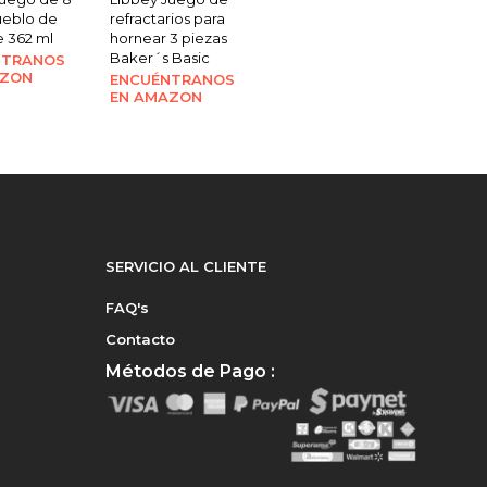
ueblo de
refractarios para
e 362 ml
hornear 3 piezas
Baker´s Basic
NTRANOS
AZON
ENCUÉNTRANOS
EN AMAZON
SERVICIO AL CLIENTE
FAQ's
Contacto
Métodos de Pago :
e