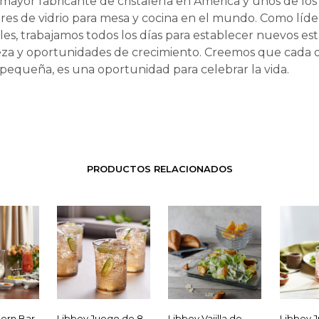
mayor fabricante de cristalería en América y unos de lo
es de vidrio para mesa y cocina en el mundo. Como líde
bles, trabajamos todos los días para establecer nuevos es
eza y oportunidades de crecimiento. Creemos que cada o
pequeña, es una oportunidad para celebrar la vida.
PRODUCTOS RELACIONADOS
ern Bar,
Libbey Juego de 8
Libbey Vajilla de
Libbey 