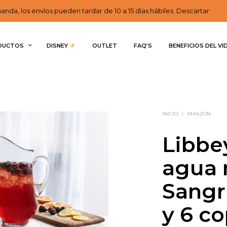
nda, los envíos pueden tardar de 10 a 15 días hábiles. Descartar
DUCTOS
DISNEY 
OUTLET
FAQ’S
BENEFICIOS DEL VI
INICIO
/
AMAZON
Libbe
agua
Sangri
y 6 c