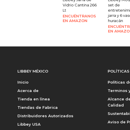
Vidrio Cantina 266
set de
Lt
entretenimi
jarra y 6 va
ENCUÉNTRANOS
EN AMAZON
huracán
ENCUÉNT
EN AMAZO
LIBBEY MÉXICO
POLÍTICAS
Inicio
Políticas 
Acerca de
Terminos y
Tienda en línea
Alcance de
Calidad
Tiendas de Fabrica
Sustentabi
Distribuidores Autorizados
Aviso de P
Libbey USA