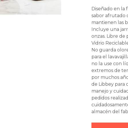
Diseñado en la f
sabor afrutado 
mantienen las b
Incluye una jarr
onzas. Libre de
Vidrio Reciclabl
No guarda olore
para el lavavajil
no la use con lí
extremos de tem
por muchos años,
de Libbey para 
manejo y cuidad
pedidos realiza
cuidadosamente
almacén del fab