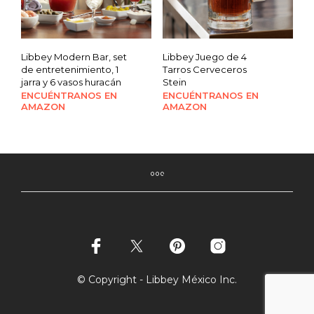
Libbey Modern Bar, set
Libbey Juego de 4
de entretenimiento, 1
Tarros Cerveceros
jarra y 6 vasos huracán
Stein
ENCUÉNTRANOS EN
ENCUÉNTRANOS EN
AMAZON
AMAZON
© Copyright - Libbey México Inc.