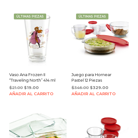
ÚLTIMAS PIEZAS
ÚLTIMAS PIEZAS
Vaso Ana Frozen II
Juego para Hornear
“Traveling North” 414 ml
Pastel 12 Piezas
Original
Current
Original
Current
$
21.00
$
19.00
$
346.00
$
329.00
price
price
price
price
AÑADIR AL CARRITO
AÑADIR AL CARRITO
was:
is:
was:
is:
$21.00.
$19.00.
$346.00.
$329.00.