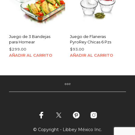
Juego de 3 Bandejas
Juego de Flaneras
para Hornear
PyroRey Chicas 6 Pzs
$
299.00
$
93.00
AÑADIR AL CARRITO
AÑADIR AL CARRITO
© Copyright - Libbey México Inc.