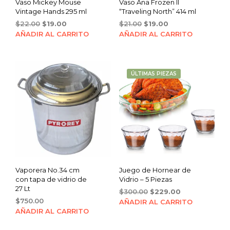
Vaso Mickey Mouse
Vaso Ana Frozen II
Vintage Hands 295 ml
“Traveling North” 414 ml
Original
Current
Original
Current
$
22.00
$
19.00
$
21.00
$
19.00
price
price
price
price
AÑADIR AL CARRITO
AÑADIR AL CARRITO
was:
is:
was:
is:
$22.00.
$19.00.
$21.00.
$19.00.
ÚLTIMAS PIEZAS
Vaporera No.34 cm
Juego de Hornear de
con tapa de vidrio de
Vidrio – 5 Piezas
27 Lt
Original
Current
$
300.00
$
229.00
$
750.00
price
price
AÑADIR AL CARRITO
was:
is:
AÑADIR AL CARRITO
$300.00.
$229.00.