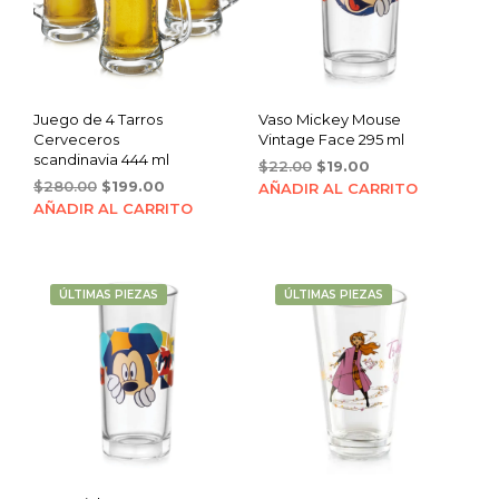
Juego de 4 Tarros
Vaso Mickey Mouse
Cerveceros
Vintage Face 295 ml
scandinavia 444 ml
Original
Current
$
22.00
$
19.00
Original
Current
$
280.00
$
199.00
price
price
AÑADIR AL CARRITO
price
price
was:
is:
AÑADIR AL CARRITO
was:
is:
$22.00.
$19.00.
$280.00.
$199.00.
ÚLTIMAS PIEZAS
ÚLTIMAS PIEZAS