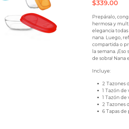
$
339.00
Prepáralo, congé
hermosa y multi
elegancia todas 
nana. Luego, ref
compartida o pr
la semana. ¡Es
de sobra! Nana 
Incluye:
2 Tazones de
1 Tazón de 
1 Tazón de 
2 Tazones d
6 Tapas de 