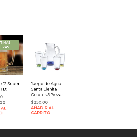
LTIMAS
IEZAS
e 12 Super
Juego de Agua
1 Lt
Santa Elenita
Colores 5 Piezas
Original
00
price
Current
$
250.00
.00
AÑADIR AL
 AL
was:
price
CARRITO
O
$1,344.00.
is:
$1,068.00.