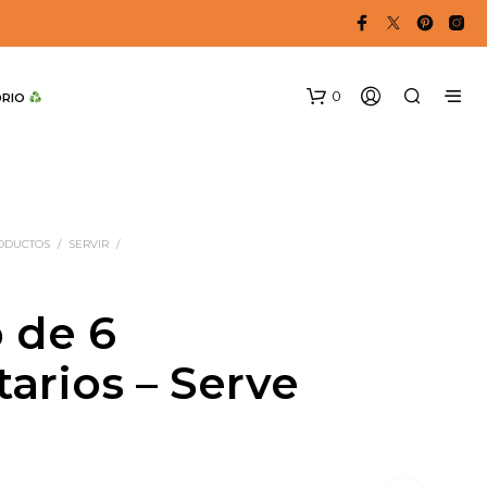
0
DRIO 
RODUCTOS
/
SERVIR
/
 de 6
tarios – Serve