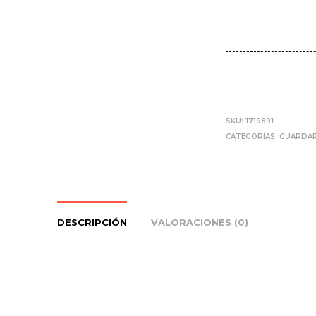
SKU:
1719891
CATEGORÍAS:
GUARDA
DESCRIPCIÓN
VALORACIONES (0)