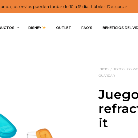
nda, los envíos pueden tardar de 10 a 15 días hábiles. Descartar
DUCTOS
DISNEY 
OUTLET
FAQ’S
BENEFICIOS DEL VI
INICIO
/
TODOS LOS P
GUARDAR
Juego
refrac
it