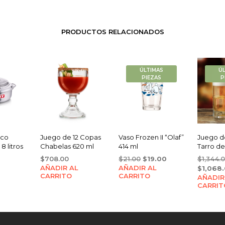
PRODUCTOS RELACIONADOS
ÚLTIMAS
Ú
PIEZAS
P
ico
Juego de 12 Copas
Vaso Frozen II “Olaf”
Juego d
8 litros
Chabelas 620 ml
414 ml
Tarro de 
Original
Current
$
708.00
$
21.00
$
19.00
$
1,344.
AÑADIR AL
AÑADIR AL
price
price
$
1,068
CARRITO
CARRITO
was:
is:
AÑADIR
CARRIT
$21.00.
$19.00.