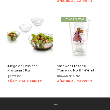
AÑADIR AL CARRITO
ÚLTIMAS PIEZAS
Juego de Ensalada
Vaso Ana Frozen II
Manzana 5 Pzs
“Traveling North” 414 ml
Original
Current
$
229.00
$
21.00
$
19.00
price
price
AÑADIR AL CARRITO
AÑADIR AL CARRITO
was:
is:
$21.00.
$19.00.