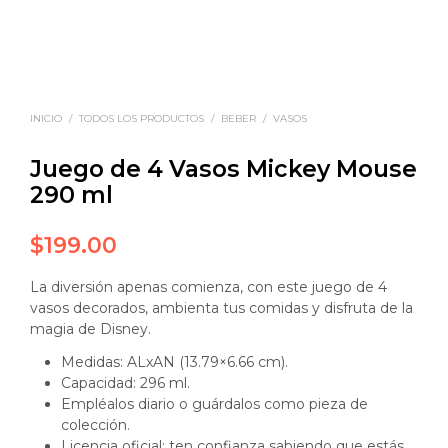
INICIO
/
TODOS LOS PRODUCTOS
/
BEBER
/
VASOS
Juego de 4 Vasos Mickey Mouse
290 ml
$
199.00
La diversión apenas comienza, con este juego de 4
vasos decorados, ambienta tus comidas y disfruta de la
magia de Disney.
Medidas: ALxAN (13.79×6.66 cm).
Capacidad: 296 ml.
Empléalos diario o guárdalos como pieza de
colección.
Licencia oficial: ten confianza sabiendo que estás