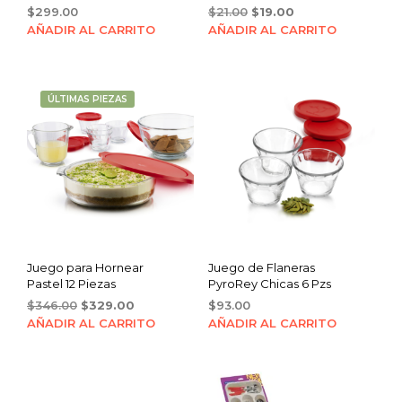
Original
Current
$
299.00
$
21.00
$
19.00
price
price
AÑADIR AL CARRITO
AÑADIR AL CARRITO
was:
is:
$21.00.
$19.00.
ÚLTIMAS PIEZAS
Juego para Hornear
Juego de Flaneras
Pastel 12 Piezas
PyroRey Chicas 6 Pzs
Original
Current
$
346.00
$
329.00
$
93.00
price
price
AÑADIR AL CARRITO
AÑADIR AL CARRITO
was:
is:
$346.00.
$329.00.