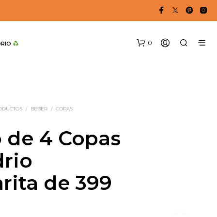
0
DRIO 
RODUCTOS
/
BEBER
/
COPAS
 de 4 Copas
drio
rita de 399