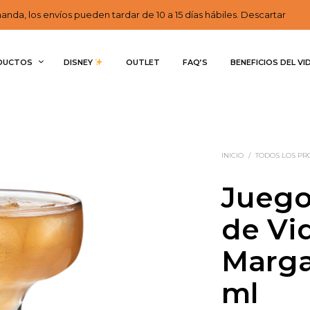
nda, los envíos pueden tardar de 10 a 15 días hábiles. Descartar
DUCTOS
DISNEY 
OUTLET
FAQ’S
BENEFICIOS DEL VI
INICIO
/
TODOS LOS P
Juego
de Vi
Marga
ml