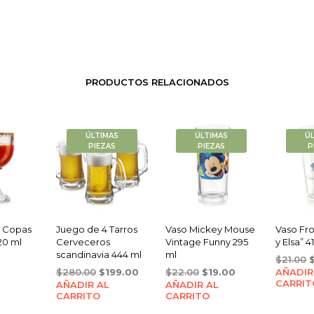
PRODUCTOS RELACIONADOS
ÚLTIMAS
ÚLTIMAS
Ú
PIEZAS
PIEZAS
P
2 Copas
Juego de 4 Tarros
Vaso Mickey Mouse
Vaso Fro
20 ml
Cerveceros
Vintage Funny 295
y Elsa” 4
scandinavia 444 ml
ml
O
$
21.00
Original
Current
Original
Current
$
280.00
$
199.00
$
22.00
$
19.00
AÑADIR
p
CARRIT
AÑADIR AL
price
price
AÑADIR AL
price
price
w
CARRITO
CARRITO
was:
is:
was:
is:
$
$280.00.
$199.00.
$22.00.
$19.00.