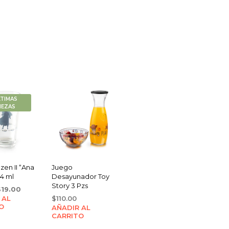
LTIMAS
IEZAS
zen II “Ana
Juego
14 ml
Desayunador Toy
Story 3 Pzs
riginal
Current
$
19.00
 AL
rice
price
$
110.00
O
AÑADIR AL
as:
is:
CARRITO
21.00.
$19.00.