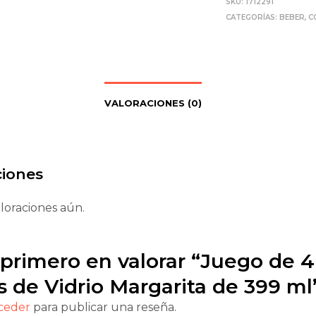
SKU:
1712291
CATEGORÍAS:
BEBER
,
C
VALORACIONES (0)
ciones
loraciones aún.
 primero en valorar “Juego de 4
 de Vidrio Margarita de 399 ml
ceder
para publicar una reseña.