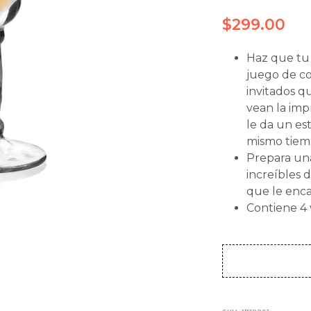
$
299.00
Haz que tu 
juego de co
invitados q
vean la imp
le da un es
mismo tiem
Prepara una
increíbles 
que le enca
Contiene 4 