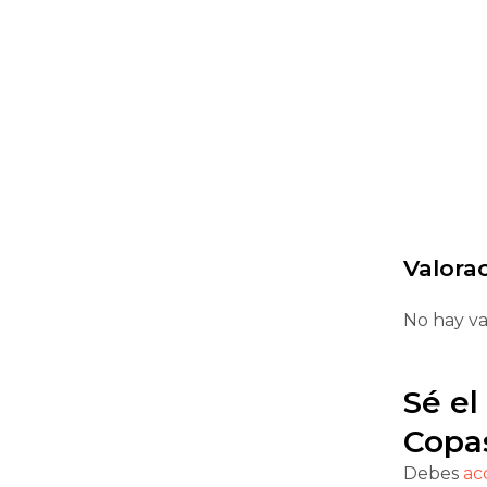
Valora
No hay va
Sé el
Copas
Debes
ac