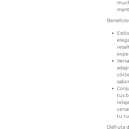
mucho
mante
Beneficio
Estil
eleg
resal
exper
Versa
adapt
cócte
sabor
Conju
tus b
relaj
cenas
tu ru
Disfruta 