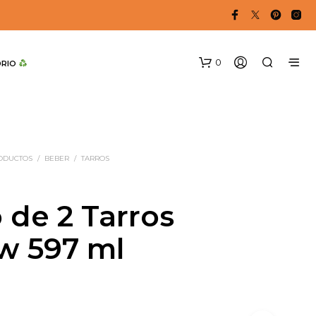
0
DRIO 
RODUCTOS
/
BEBER
/
TARROS
 de 2 Tarros
w 597 ml