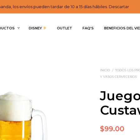
nda, los envíos pueden tardar de 10 a 15 días hábiles. Descartar
DUCTOS
DISNEY 
OUTLET
FAQ’S
BENEFICIOS DEL VI
INICIO
/
TODOS LOS P
Y VASOS CERVECEROS
Juego
Custa
$
99.00