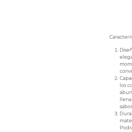
Caracterís
Diseñ
elega
mome
convi
Capac
los c
abund
llena
sabor
Durab
mater
Podrá