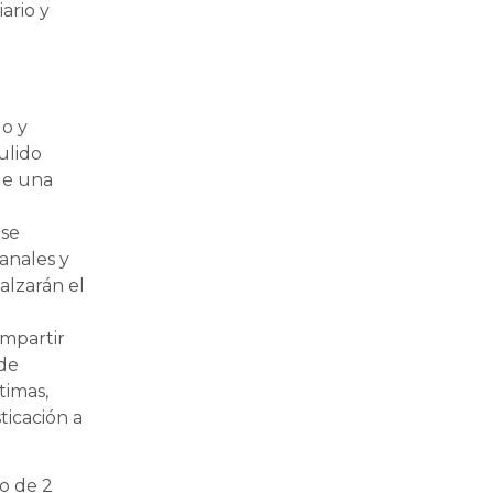
ario y
lo y
ulido
 de una
 se
anales y
alzarán el
ompartir
 de
timas,
ticación a
go de 2