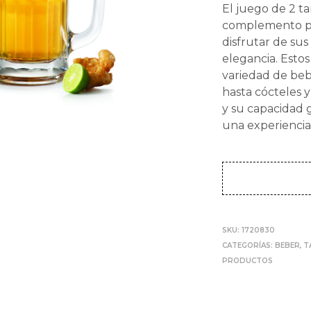
El juego de 2 t
complemento pe
disfrutar de sus
elegancia. Estos
variedad de beb
hasta cócteles 
y su capacidad g
una experiencia
SKU:
1720830
CATEGORÍAS:
BEBER
,
T
PRODUCTOS