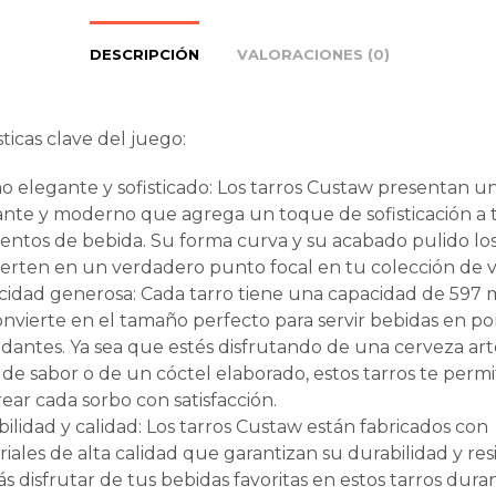
DESCRIPCIÓN
VALORACIONES (0)
ticas clave del juego:
o elegante y sofisticado: Los tarros Custaw presentan u
nte y moderno que agrega un toque de sofisticación a 
ntos de bebida. Su forma curva y su acabado pulido lo
erten en un verdadero punto focal en tu colección de v
idad generosa: Cada tarro tiene una capacidad de 597 m
onvierte en el tamaño perfecto para servir bebidas en po
antes. Ya sea que estés disfrutando de una cerveza art
 de sabor o de un cóctel elaborado, estos tarros te permi
ear cada sorbo con satisfacción.
ilidad y calidad: Los tarros Custaw están fabricados con
iales de alta calidad que garantizan su durabilidad y resi
s disfrutar de tus bebidas favoritas en estos tarros dura