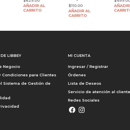
$
629.00
$
499.0
AÑADIR AL
$
110.00
AÑADIR
CARRITO
CARRIT
AÑADIR AL
CARRITO
 DE LIBBEY
MI CUENTA
de Negocio
Ingresar / Registrar
 Condiciones para Clientes
Órdenes
l Sistema de Gestión de
Lista de Deseos
Servicio de atención al client
lidad
Redes Sociales
rivacidad