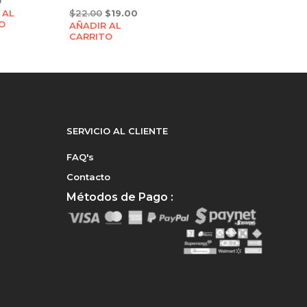
0
Original
Current
 AL
$
22.00
$
19.00
O
AÑADIR AL
price
price
CARRITO
was:
is:
$22.00.
$19.00.
SERVICIO AL CLIENTE
FAQ's
Contacto
Métodos de Pago :
e