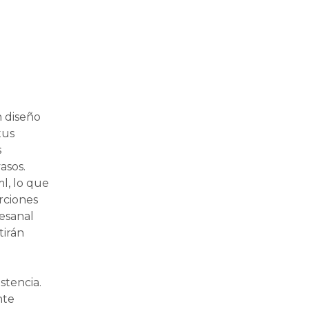
n diseño
tus
s
asos.
l, lo que
rciones
esanal
tirán
stencia.
nte