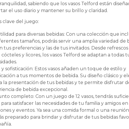
ranquilidad, sabiendo que los vasos Telford están diseña
tar el uso diario y mantener su brillo y claridad.
s clave del juego:
tilidad para diversas bebidas: Con una colección que inc
ferentes tamaños, podrás servir una amplia variedad de 
 tus preferencias y las de tus invitados. Desde refrescos
 cócteles y licores, los vasos Telford se adaptan a todas t
sidades.
o y sofisticación: Estos vasos añaden un toque de estilo y
ticación a tus momentos de bebida. Su diseño clásico y e
a la presentación de tus bebidas y te permite disfrutar 
iencia de bebida excepcional.
nto completo: Con un juego de 12 vasos, tendrás sufici
 para satisfacer las necesidades de tu familia y amigos en
ones y eventos. Ya sea una comida formal o una reunión
ás preparado para brindar y disfrutar de tus bebidas favo
añía.