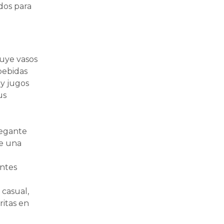
dos para
luye vasos
bebidas
 y jugos
us
legante
de una
entes
 casual,
ritas en