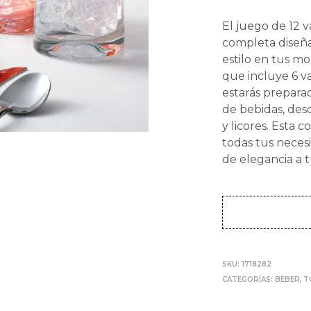
El juego de 12 v
completa diseña
estilo en tus m
que incluye 6 va
estarás prepara
de bebidas, des
y licores. Esta c
todas tus neces
de elegancia a 
SKU:
1718282
CATEGORÍAS:
BEBER
,
T