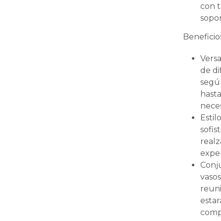
con t
sopor
Beneficio
Versa
de di
según
hasta
nece
Estil
sofis
realz
exper
Conju
vasos
reuni
estar
comp