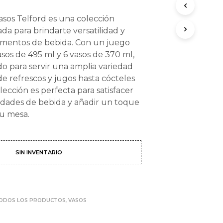
O
D
asos Telford es una colección
U
da para brindarte versatilidad y
C
omentos de bebida. Con un juego
T
O
sos de 495 ml y 6 vasos de 370 ml,
S
do para servir una amplia variedad
E
de refrescos y jugos hasta cócteles
N
olección es perfecta para satisfacer
E
L
idades de bebida y añadir un toque
C
tu mesa.
A
R
R
I
SIN INVENTARIO
T
O
.
ODOS LOS PRODUCTOS
,
VASOS