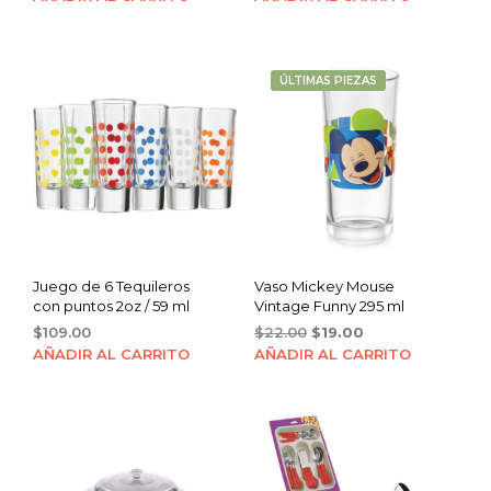
was:
is:
$22.00.
$19.00.
ÚLTIMAS PIEZAS
Juego de 6 Tequileros
Vaso Mickey Mouse
con puntos 2oz / 59 ml
Vintage Funny 295 ml
Original
Current
$
109.00
$
22.00
$
19.00
price
price
AÑADIR AL CARRITO
AÑADIR AL CARRITO
was:
is:
$22.00.
$19.00.