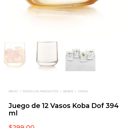
INICIO
/
TODOS LOS PRODUCTOS
/
BEBER
/
VASOS
Juego de 12 Vasos Koba Dof 394
ml
$
299.00