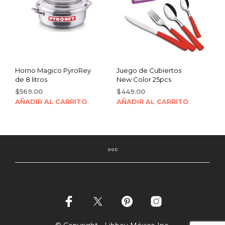
Horno Magico PyroRey
Juego de Cubiertos
de 8 litros
New Color 25pcs
$
569.00
$
449.00
AÑADIR AL CARRITO
AÑADIR AL CARRITO