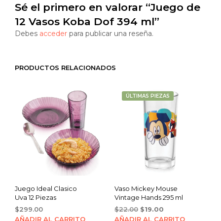
Sé el primero en valorar “Juego de
12 Vasos Koba Dof 394 ml”
Debes
acceder
para publicar una reseña.
PRODUCTOS RELACIONADOS
ÚLTIMAS PIEZAS
Juego Ideal Clasico
Vaso Mickey Mouse
Uva 12 Piezas
Vintage Hands 295 ml
Original
Current
$
299.00
$
22.00
$
19.00
price
price
AÑADIR AL CARRITO
AÑADIR AL CARRITO