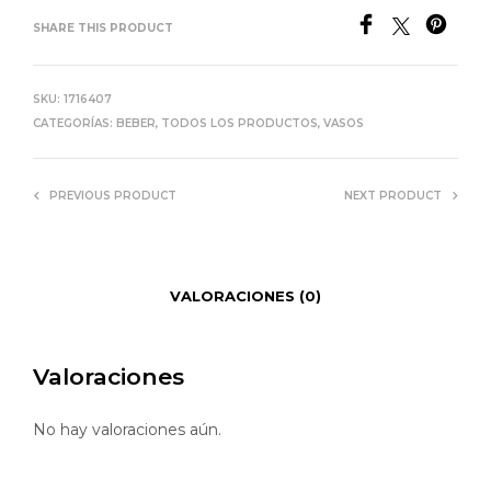
SHARE THIS PRODUCT
SKU:
1716407
CATEGORÍAS:
BEBER
,
TODOS LOS PRODUCTOS
,
VASOS
PREVIOUS PRODUCT
NEXT PRODUCT
VALORACIONES (0)
Valoraciones
No hay valoraciones aún.