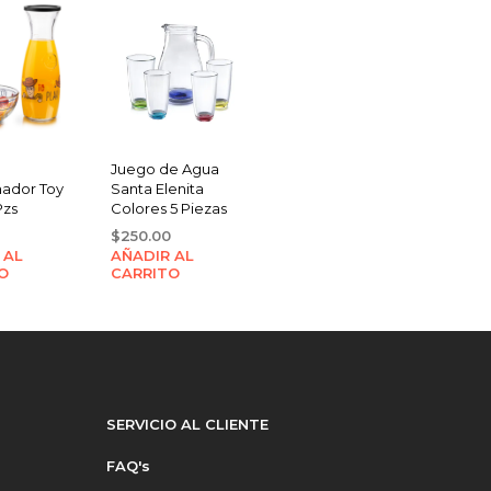
Juego de Agua
ador Toy
Santa Elenita
Pzs
Colores 5 Piezas
$
250.00
 AL
AÑADIR AL
O
CARRITO
SERVICIO AL CLIENTE
FAQ's