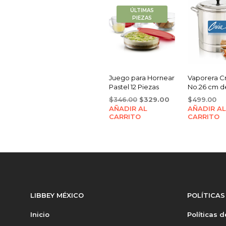
ÚLTIMAS
PIEZAS
Juego para Hornear
Vaporera Cr
Pastel 12 Piezas
No.26 cm de
Original
Current
$
346.00
$
329.00
$
499.00
AÑADIR AL
price
price
AÑADIR AL
CARRITO
CARRITO
was:
is:
$346.00.
$329.00.
LIBBEY MÉXICO
POLÍTICAS
Inicio
Políticas 