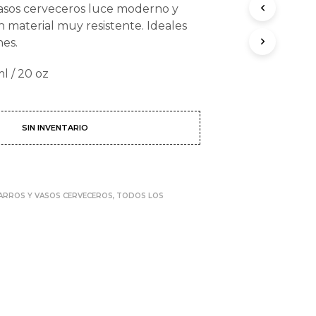
asos cerveceros luce moderno y
O
D
 material muy resistente. Ideales
U
nes.
C
T
l / 20 oz
O
S
E
N
SIN INVENTARIO
E
L
C
A
R
R
ARROS Y VASOS CERVECEROS
,
TODOS LOS
I
T
O
.