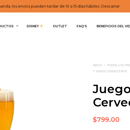
nda, los envíos pueden tardar de 10 a 15 días hábiles. Descartar
DUCTOS
DISNEY 
OUTLET
FAQ’S
BENEFICIOS DEL VI
INICIO
/
TODOS LOS P
Y VASOS CERVECEROS
Juego
Cerve
$
799.00