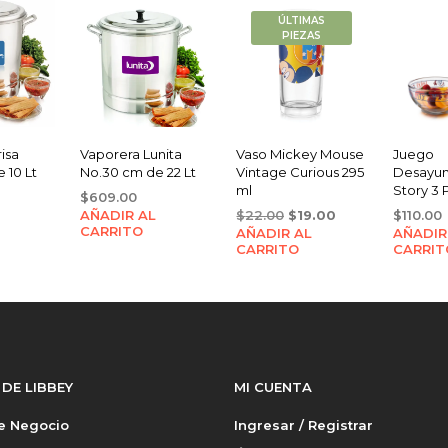
ÚLTIMAS
PIEZAS
isa
Vaporera Lunita
Vaso Mickey Mouse
Juego
 10 Lt
No.30 cm de 22 Lt
Vintage Curious 295
Desayun
ml
Story 3 
$
609.00
Original
Current
AÑADIR AL
$
22.00
$
19.00
$
110.00
CARRITO
AÑADIR AL
price
price
AÑADIR
CARRITO
CARRIT
was:
is:
$22.00.
$19.00.
 DE LIBBEY
MI CUENTA
de Negocio
Ingresar / Registrar