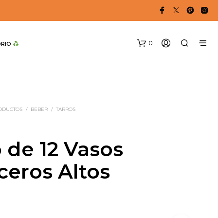
0
DRIO 
RODUCTOS
/
BEBER
/
TARROS
 de 12 Vasos
N
ceros Altos
O
H
A
Y
P
R