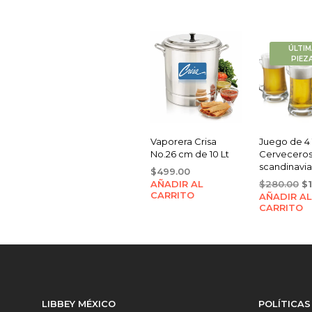
ÚLTIM
PIEZ
Vaporera Crisa
Juego de 4 
No.26 cm de 10 Lt
Cervecero
scandinavia
$
499.00
Or
AÑADIR AL
$
280.00
$
CARRITO
AÑADIR AL
pr
CARRITO
wa
$2
LIBBEY MÉXICO
POLÍTICAS