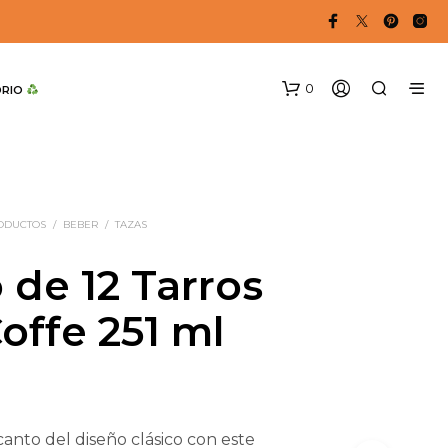
0
DRIO 
RODUCTOS
/
BEBER
/
TAZAS
 de 12 Tarros
Coffe 251 ml
anto del diseño clásico con este