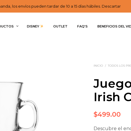
nda, los envíos pueden tardar de 10 a 15 días hábiles. Descartar
DUCTOS
DISNEY 
OUTLET
FAQ’S
BENEFICIOS DEL VI
INICIO
/
TODOS LOS P
Juego
Irish 
$
499.00
Descubre el enc