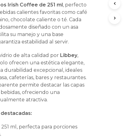
ros Irish Coffee de 251 ml
, perfecto
bebidas calientes favoritas como café
ino, chocolate caliente o té. Cada
adosamente diseñado con un asa
lita su manejo y una base
rantiza estabilidad al servir.
idrio de alta calidad por
Libbey
,
solo ofrecen una estética elegante,
a durabilidad excepcional, ideales
asa, cafeterías, bares y restaurantes.
parente permite destacar las capas
s bebidas, ofreciendo una
sualmente atractiva.
s destacadas:
:
251 ml, perfecta para porciones
.