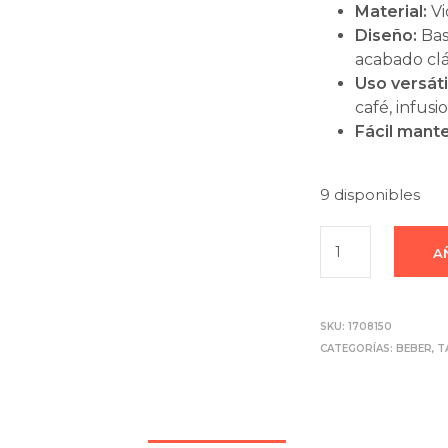
Material:
Vi
Diseño:
Bas
acabado clá
Uso versáti
café, infusi
Fácil mant
9 disponibles
A
SKU:
1708150
CATEGORÍAS:
BEBER
,
T