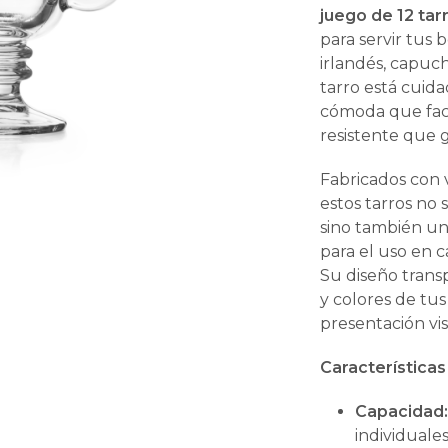
juego de 12 tar
para servir tus 
irlandés, capuch
tarro está cuid
cómoda que faci
resistente que ga
Fabricados con v
estos tarros no 
sino también un
para el uso en c
Su diseño trans
y colores de tu
presentación vi
Característica
Capacidad
individuales