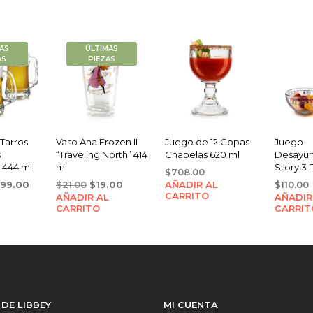
AS
ÚLTIMAS
AS
PIEZAS
Tarros
Vaso Ana Frozen II
Juego de 12 Copas
Juego
s
“Traveling North” 414
Chabelas 620 ml
Desayun
 444 ml
ml
Story 3 
$
708.00
iginal
Current
Original
Current
199.00
$
21.00
$
19.00
AÑADIR AL
$
110.00
CARRITO
ice
price
AÑADIR AL
price
price
AÑADIR
CARRITO
CARRIT
s:
is:
was:
is:
80.00.
$199.00.
$21.00.
$19.00.
 DE LIBBEY
MI CUENTA