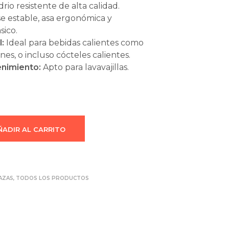
drio resistente de alta calidad.
e estable, asa ergonómica y
sico.
l:
Ideal para bebidas calientes como
ones, o incluso cócteles calientes.
enimiento:
Apto para lavavajillas.
ÑADIR AL CARRITO
AZAS
,
TODOS LOS PRODUCTOS