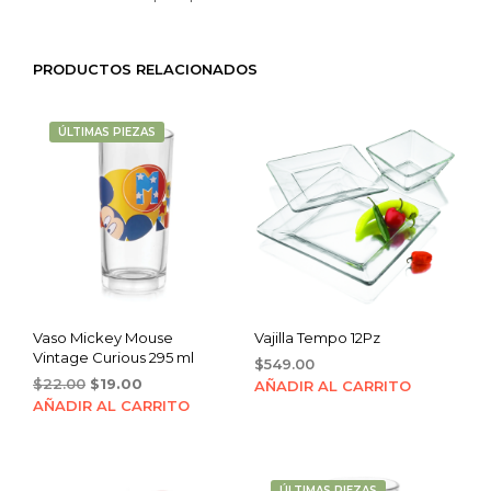
PRODUCTOS RELACIONADOS
ÚLTIMAS PIEZAS
Vaso Mickey Mouse
Vajilla Tempo 12Pz
Vintage Curious 295 ml
$
549.00
Original
Current
$
22.00
$
19.00
AÑADIR AL CARRITO
price
price
AÑADIR AL CARRITO
was:
is:
$22.00.
$19.00.
ÚLTIMAS PIEZAS