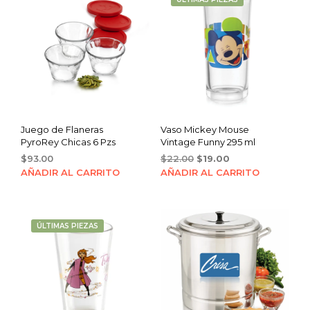
Juego de Flaneras
Vaso Mickey Mouse
PyroRey Chicas 6 Pzs
Vintage Funny 295 ml
Original
Current
$
93.00
$
22.00
$
19.00
price
price
AÑADIR AL CARRITO
AÑADIR AL CARRITO
was:
is:
$22.00.
$19.00.
ÚLTIMAS PIEZAS