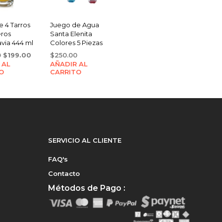
 4 Tarros
Juego de Agua
ros
Santa Elenita
via 444 ml
Colores 5 Piezas
Original
Current
0
$
199.00
$
250.00
 AL
price
price
AÑADIR AL
O
CARRITO
was:
is:
$280.00.
$199.00.
SERVICIO AL CLIENTE
FAQ's
Contacto
Métodos de Pago :
e