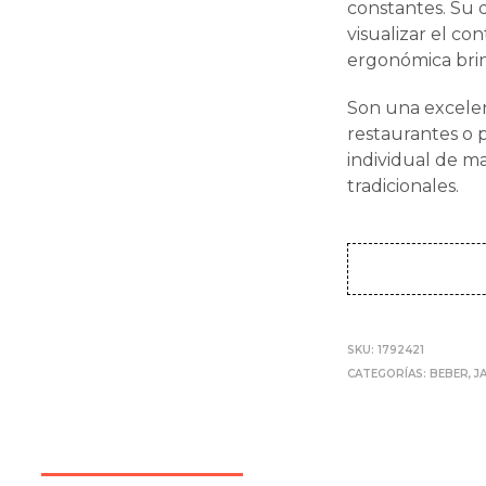
constantes. Su 
visualizar el co
ergonómica bri
Son una excelen
restaurantes o 
individual de m
tradicionales.
SKU:
1792421
CATEGORÍAS:
BEBER
,
J