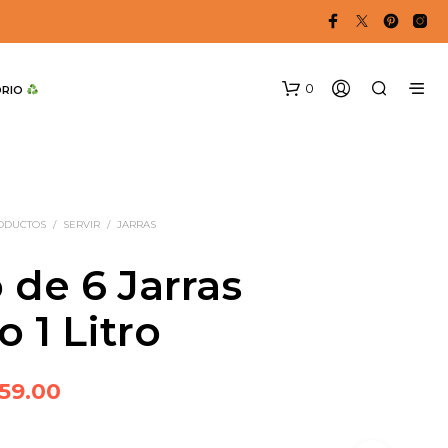
0
DRIO 
RODUCTOS
/
SERVIR
/
JARRAS
 de 6 Jarras
 1 Litro
N
O
H
A
iginal
Current
59.00
Y
ice
price
P
R