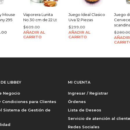
y Mouse
Vaporera Lunita
Juego Ideal Clasico
Juego de
nny 295
No.30 cm de 22 Lt
Uva 12 Piezas
Cervece
scandina
$
609.00
$
299.00
ginal
Current
9.00
AÑADIR AL
AÑADIR AL
$
280.0
CARRITO
CARRITO
ce
price
AÑADIR
CARRIT
:
is:
.00.
$19.00.
 DE LIBBEY
MI CUENTA
de Negocio
Ingresar / Registrar
 Condiciones para Clientes
Órdenes
l Sistema de Gestión de
Lista de Deseos
Servicio de atención al client
lidad
Redes Sociales