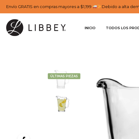
Envío GRATIS en compras mayores a $1,199
Debido a alta dema
INICIO
TODOS LOS PRO
ÚLTIMAS PIEZAS