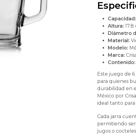
wa
Especif
$8
Capacidad
Altura:
17.8
Diámetro d
Material:
Vi
Modelo:
Mé
Marca:
Cris
Contenido:
Este juego de 6
para quienes bu
durabilidad en e
México por Cris
ideal tanto par
Cada jarra cuent
permitiendo ser
jugos o coctele