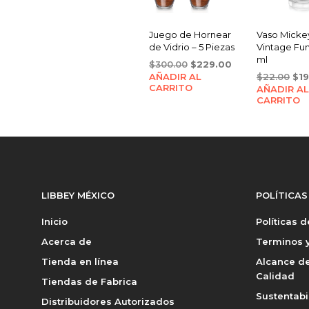
Juego de Hornear
Vaso Micke
de Vidrio – 5 Piezas
Vintage Fu
ml
Original
Current
$
300.00
$
229.00
Ori
AÑADIR AL
price
price
$
22.00
$
1
CARRITO
AÑADIR AL
pri
was:
is:
CARRITO
was
$300.00.
$229.00.
$22
LIBBEY MÉXICO
POLÍTICAS
Inicio
Políticas 
Acerca de
Terminos y
Tienda en línea
Alcance de
Calidad
Tiendas de Fabrica
Sustentabi
Distribuidores Autorizados