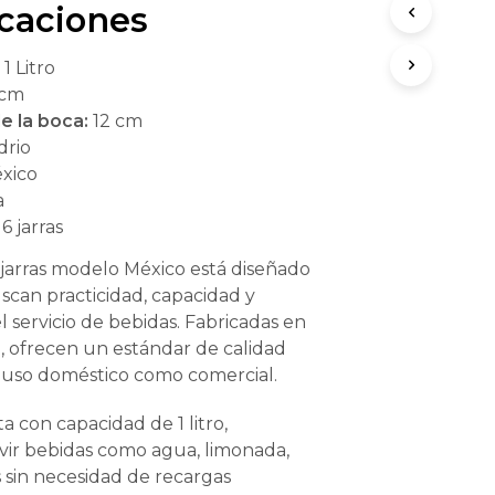
s:
is:
icaciones
O
D
39.00.
$659.00.
U
:
1 Litro
C
 cm
T
O
e la boca:
12 cm
S
drio
E
xico
N
a
E
L
6 jarras
C
A
 jarras modelo México está diseñado
R
scan practicidad, capacidad y
R
l servicio de bebidas. Fabricadas en
I
a, ofrecen un estándar de calidad
T
O
a uso doméstico como comercial.
.
a con capacidad de 1 litro,
vir bebidas como agua, limonada,
s sin necesidad de recargas