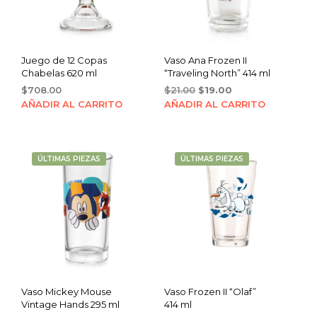
Juego de 12 Copas
Vaso Ana Frozen II
Chabelas 620 ml
“Traveling North” 414 ml
Original
Current
$
708.00
$
21.00
$
19.00
price
price
AÑADIR AL CARRITO
AÑADIR AL CARRITO
was:
is:
$21.00.
$19.00.
ÚLTIMAS PIEZAS
ÚLTIMAS PIEZAS
Vaso Mickey Mouse
Vaso Frozen II “Olaf”
Vintage Hands 295 ml
414 ml