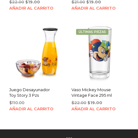
Original
Current
Original
Current
$
22.00
$
19.00
$
21.00
$
19.00
price
price
price
price
AÑADIR AL CARRITO
AÑADIR AL CARRITO
was:
is:
was:
is:
$22.00.
$19.00.
$21.00.
$19.00.
ÚLTIMAS PIEZAS
Juego Desayunador
Vaso Mickey Mouse
Toy Story 3 Pzs
Vintage Face 295 ml
Original
Current
$
110.00
$
22.00
$
19.00
price
price
AÑADIR AL CARRITO
AÑADIR AL CARRITO
was:
is:
$22.00.
$19.00.