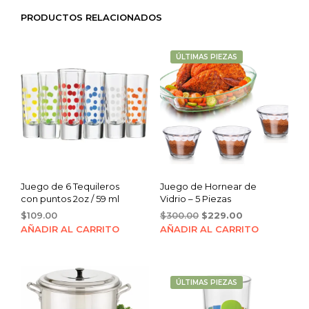
PRODUCTOS RELACIONADOS
ÚLTIMAS PIEZAS
Juego de 6 Tequileros
Juego de Hornear de
con puntos 2oz / 59 ml
Vidrio – 5 Piezas
Original
Current
$
109.00
$
300.00
$
229.00
price
price
AÑADIR AL CARRITO
AÑADIR AL CARRITO
was:
is:
$300.00.
$229.00.
ÚLTIMAS PIEZAS