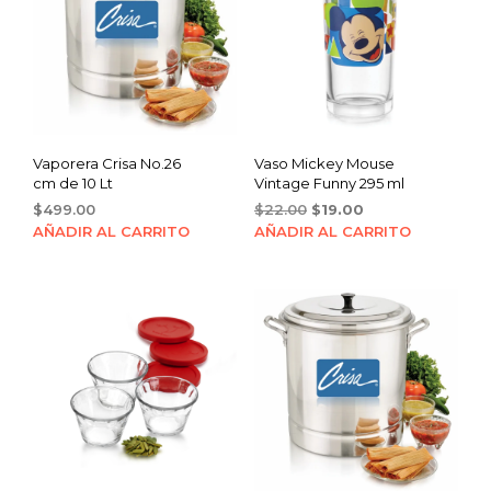
Vaporera Crisa No.26
Vaso Mickey Mouse
cm de 10 Lt
Vintage Funny 295 ml
Original
Current
$
499.00
$
22.00
$
19.00
price
price
AÑADIR AL CARRITO
AÑADIR AL CARRITO
was:
is:
$22.00.
$19.00.