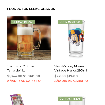
PRODUCTOS RELACIONADOS
ÚLTIMAS PIEZAS
ÚLTIMAS PIEZAS
Juego de 12 Super
Vaso Mickey Mouse
Tarro de 1 Lt
Vintage Hands 295 ml
Original
Current
Original
Current
$
1,344.00
$
1,068.00
$
22.00
$
19.00
price
price
price
price
AÑADIR AL CARRITO
AÑADIR AL CARRITO
was:
is:
was:
is:
$1,344.00.
$1,068.00.
$22.00.
$19.00.
ÚLTIMAS PIEZAS