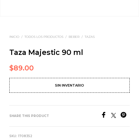
INICIO
/
TODOS LOS PRODUCTOS
/
BEBER
/
TAZAS
Taza Majestic 90 ml
$
89.00
SIN INVENTARIO
SHARE THIS PRODUCT
SKU:
1708352