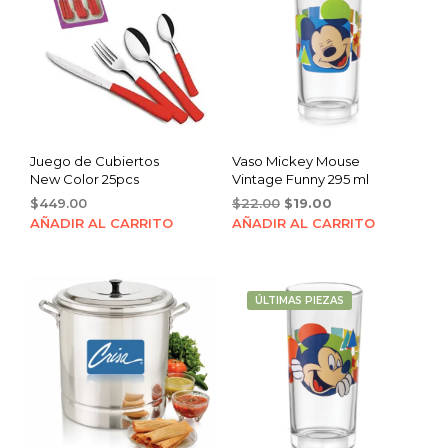
Juego de Cubiertos
Vaso Mickey Mouse
New Color 25pcs
Vintage Funny 295 ml
Original
Current
$
449.00
$
22.00
$
19.00
price
price
AÑADIR AL CARRITO
AÑADIR AL CARRITO
was:
is:
$22.00.
$19.00.
ÚLTIMAS PIEZAS