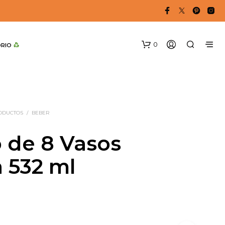
0
DRIO 
RODUCTOS
/
BEBER
 de 8 Vasos
a 532 ml