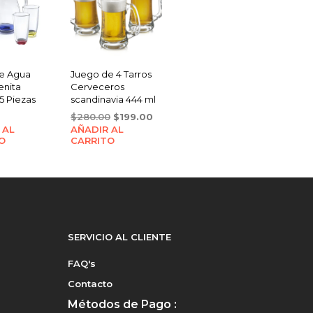
e Agua
Juego de 4 Tarros
enita
Cerveceros
5 Piezas
scandinavia 444 ml
Original
Current
$
280.00
$
199.00
 AL
AÑADIR AL
price
price
O
CARRITO
was:
is:
$280.00.
$199.00.
SERVICIO AL CLIENTE
FAQ's
Contacto
Métodos de Pago :