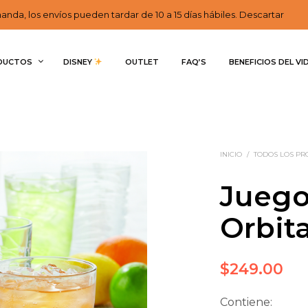
nda, los envíos pueden tardar de 10 a 15 días hábiles. Descartar
DUCTOS
DISNEY 
OUTLET
FAQ’S
BENEFICIOS DEL VI
INICIO
/
TODOS LOS P
Juego
Orbit
$
249.00
Contiene: