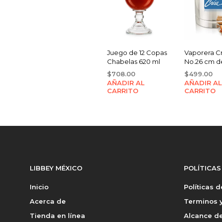
Juego de 12 Copas
Vaporera Cr
Chabelas 620 ml
No.26 cm de
$
708.00
$
499.00
AÑADIR AL
AÑADIR AL
CARRITO
CARRITO
LIBBEY MÉXICO
POLÍTICAS
Inicio
Políticas 
Acerca de
Terminos y
Tienda en línea
Alcance de