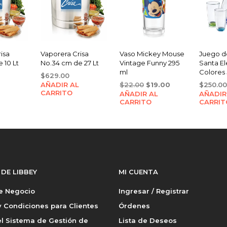
isa
Vaporera Crisa
Vaso Mickey Mouse
Juego d
 10 Lt
No.34 cm de 27 Lt
Vintage Funny 295
Santa El
ml
Colores 
$
629.00
Original
Current
AÑADIR AL
$
22.00
$
19.00
$
250.00
CARRITO
AÑADIR AL
price
price
AÑADIR
CARRITO
CARRIT
was:
is:
$22.00.
$19.00.
 DE LIBBEY
MI CUENTA
de Negocio
Ingresar / Registrar
 Condiciones para Clientes
Órdenes
l Sistema de Gestión de
Lista de Deseos