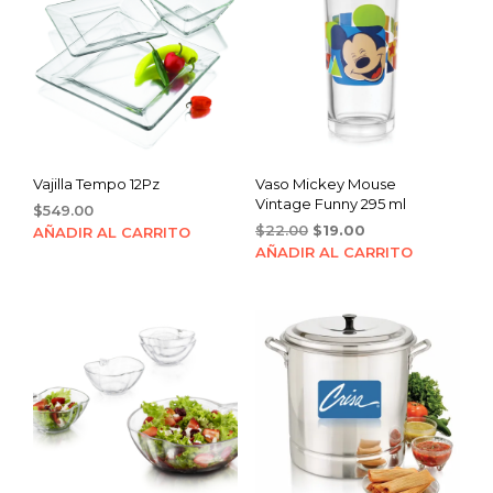
Vajilla Tempo 12Pz
Vaso Mickey Mouse
Vintage Funny 295 ml
$
549.00
Original
Current
$
22.00
$
19.00
AÑADIR AL CARRITO
price
price
AÑADIR AL CARRITO
was:
is:
$22.00.
$19.00.