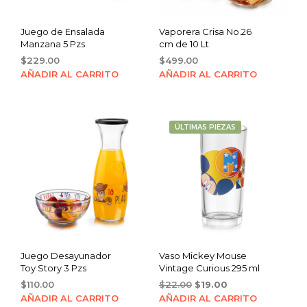
Juego de Ensalada
Vaporera Crisa No.26
Manzana 5 Pzs
cm de 10 Lt
$
229.00
$
499.00
AÑADIR AL CARRITO
AÑADIR AL CARRITO
ÚLTIMAS PIEZAS
Juego Desayunador
Vaso Mickey Mouse
Toy Story 3 Pzs
Vintage Curious 295 ml
Original
Current
$
110.00
$
22.00
$
19.00
price
price
AÑADIR AL CARRITO
AÑADIR AL CARRITO