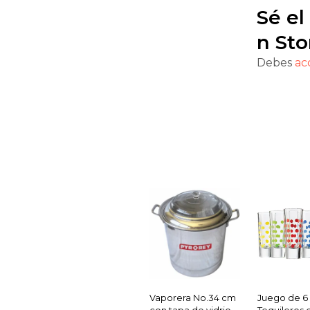
Sé el
n Sto
Debes
ac
Vaporera No.34 cm
Juego de 6
con tapa de vidrio
Tequileros 