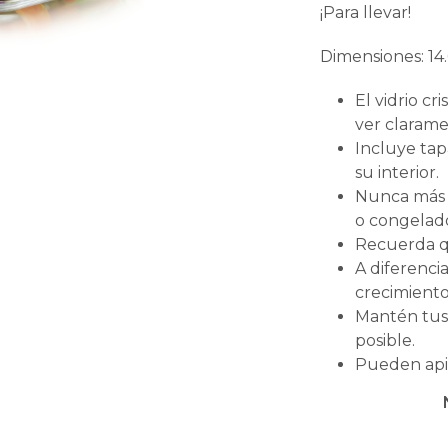
¡Para llevar!
Dimensiones: 14.
El vidrio cr
ver claram
Incluye tap
su interior.
Nunca más o
o congelad
Recuerda qu
A diferencia
crecimiento
Mantén tus 
posible.
Pueden apil