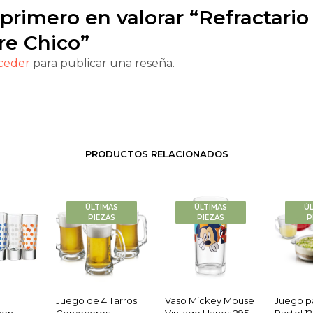
 primero en valorar “Refractario
re Chico”
ceder
para publicar una reseña.
PRODUCTOS RELACIONADOS
ÚLTIMAS
ÚLTIMAS
Ú
PIEZAS
PIEZAS
P
Juego de 4 Tarros
Vaso Mickey Mouse
Juego p
con
Cerveceros
Vintage Hands 295
Pastel 1