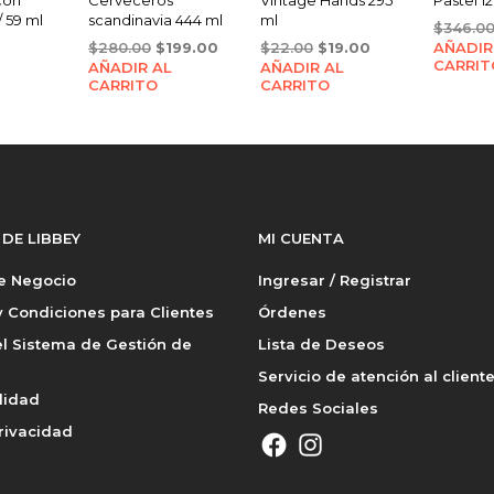
/ 59 ml
scandinavia 444 ml
ml
$
346.0
Original
Current
Original
Current
$
280.00
$
199.00
$
22.00
$
19.00
AÑADIR
CARRIT
AÑADIR AL
price
price
AÑADIR AL
price
price
CARRITO
CARRITO
was:
is:
was:
is:
$280.00.
$199.00.
$22.00.
$19.00.
 DE LIBBEY
MI CUENTA
de Negocio
Ingresar / Registrar
 Condiciones para Clientes
Órdenes
l Sistema de Gestión de
Lista de Deseos
Servicio de atención al client
lidad
Redes Sociales
rivacidad