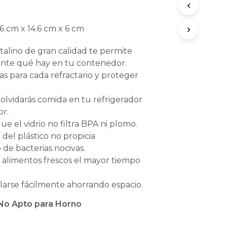
6 cm x 14.6 cm x 6 cm
istalino de gran calidad te permite
ente qué hay en tu contenedor.
as para cada refractario y proteger
lvidarás comida en tu refrigerador
or.
e el vidrio no filtra BPA ni plomo.
 del plástico no propicia
 de bacterias nocivas.
alimentos frescos el mayor tiempo
arse fácilmente ahorrando espacio.
No Apto para Horno