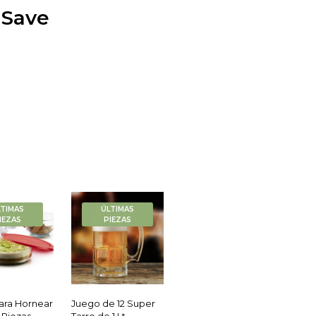
 Save
LTIMAS
ÚLTIMAS
IEZAS
PIEZAS
ara Hornear
Juego de 12 Super
2 Piezas
Tarro de 1 Lt