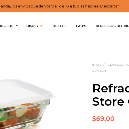
nda, los envíos pueden tardar de 10 a 15 días hábiles. Descartar
DUCTOS
DISNEY 
OUTLET
FAQ’S
BENEFICIOS DEL VI
INICIO
/
TODOS LOS P
GUARDAR
Refra
Store
$
69.00