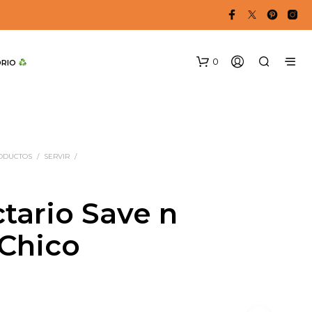
0
DRIO 
RODUCTOS
/
SERVIR
/
ctario Save n
 Chico