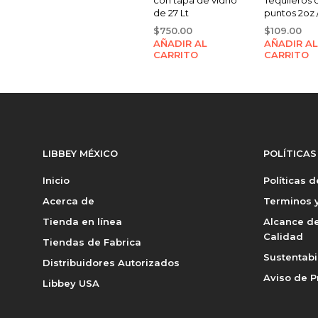
de 27 Lt
puntos 2oz 
$
750.00
$
109.00
AÑADIR AL
AÑADIR AL
CARRITO
CARRITO
LIBBEY MÉXICO
POLÍTICAS
Inicio
Políticas 
Acerca de
Terminos y
Tienda en línea
Alcance de
Calidad
Tiendas de Fabrica
Sustentabi
Distribuidores Autorizados
Aviso de P
Libbey USA