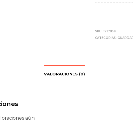
SKU:
1717859
CATEGORÍAS:
GUARDA
VALORACIONES (0)
ciones
loraciones aún.