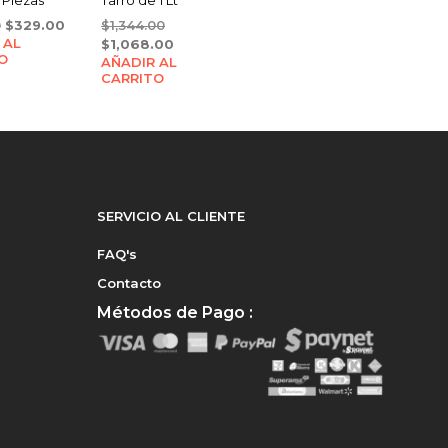
Original
Current
Original
0
$
329.00
$
1,344.00
 AL
price
price
price
Current
$
1,068.00
O
was:
is:
AÑADIR AL
was:
price
CARRITO
$346.00.
$329.00.
$1,344.00.
is:
$1,068.00.
SERVICIO AL CLIENTE
FAQ's
Contacto
Métodos de Pago :
e