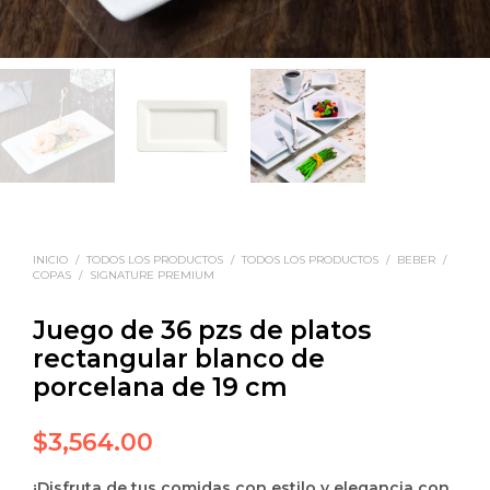
INICIO
/
TODOS LOS PRODUCTOS
/
TODOS LOS PRODUCTOS
/
BEBER
/
COPAS
/
SIGNATURE PREMIUM
Juego de 36 pzs de platos
rectangular blanco de
porcelana de 19 cm
$
3,564.00
¡Disfruta de tus comidas con estilo y elegancia con