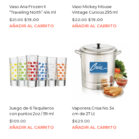
Vaso Ana Frozen II
Vaso Mickey Mouse
“Traveling North” 414 ml
Vintage Curious 295 ml
Original
Current
Original
Current
$
21.00
$
19.00
$
22.00
$
19.00
price
price
price
price
AÑADIR AL CARRITO
AÑADIR AL CARRITO
was:
is:
was:
is:
$21.00.
$19.00.
$22.00.
$19.00.
Juego de 6 Tequileros
Vaporera Crisa No.34
con puntos 2oz / 59 ml
cm de 27 Lt
$
109.00
$
629.00
AÑADIR AL CARRITO
AÑADIR AL CARRITO