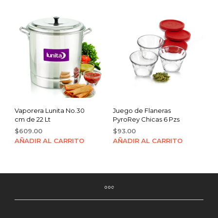
Vaporera Lunita No.30
Juego de Flaneras
cm de 22 Lt
PyroRey Chicas 6 Pzs
$
609.00
$
93.00
AÑADIR AL CARRITO
AÑADIR AL CARRITO