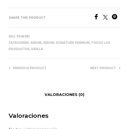
SHARE THIS PRODUCT
SKU:
9345381
CATEGORÍAS:
SERVIR
,
SERVIR
,
SIGNATURE PREMIUM
,
TODOS LOS
PRODUCTOS
,
VAJILLA
PREVIOUS PRODUCT
NEXT PRODUCT
VALORACIONES (0)
Valoraciones