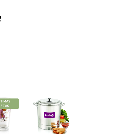
2
LTIMAS
IEZAS