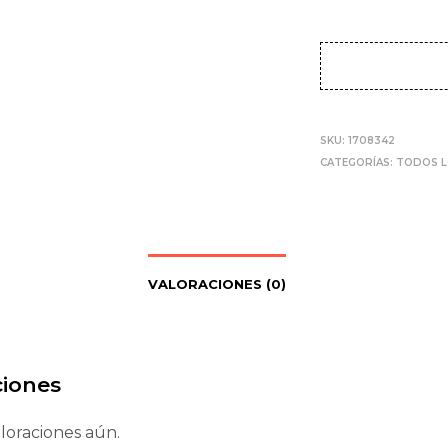
SKU:
1708342
CATEGORÍAS:
TODOS 
VALORACIONES (0)
ciones
loraciones aún.