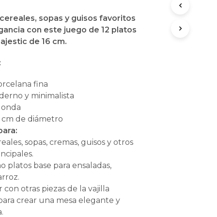
O
D
 cereales, sopas y guisos favoritos
U
egancia con este juego de 12 platos
C
ajestic de 16 cm.
T
O
S
:
E
N
rcelana fina
E
erno y minimalista
L
onda
C
A
 cm de diámetro
R
para:
R
reales, sopas, cremas, guisos y otros
I
incipales.
T
O
o platos base para ensaladas,
.
arroz.
con otras piezas de la vajilla
 para crear una mesa elegante y
.