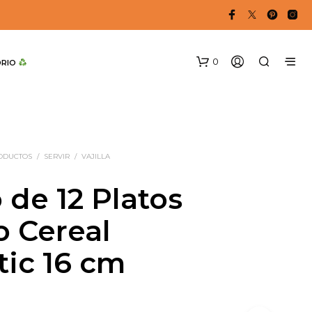
0
DRIO 
RODUCTOS
/
SERVIR
/
VAJILLA
 de 12 Platos
 Cereal
N
O
tic 16 cm
H
A
Y
P
R