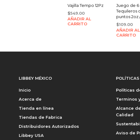
Vajilla Tempo 12Pz
Juego de 6
Tequileros 
$
549.00
puntos 2oz 
AÑADIR AL
CARRITO
$
109.00
AÑADIR AL
CARRITO
LIBBEY MÉXICO
POLÍTICAS
Inicio
Políticas 
Acerca de
Terminos y
Tienda en línea
Alcance de
Calidad
Tiendas de Fabrica
Sustentabi
Distribuidores Autorizados
Aviso de P
Libbey USA