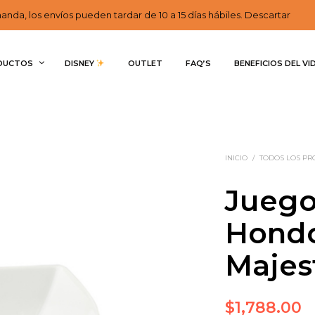
nda, los envíos pueden tardar de 10 a 15 días hábiles. Descartar
DUCTOS
DISNEY 
OUTLET
FAQ’S
BENEFICIOS DEL VI
INICIO
/
TODOS LOS P
Juego
Hondo
Majes
$
1,788.00