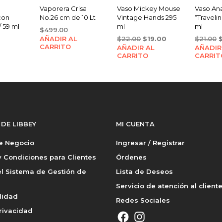
Vaporera Crisa
Vaso Mickey Mouse
Vaso Ana
con
No.26 cm de 10 Lt
Vintage Hands 295
“Traveli
/ 59 ml
ml
ml
$
499.00
Original
Current
O
AÑADIR AL
$
22.00
$
19.00
$
21.00
CARRITO
AÑADIR AL
price
price
AÑADIR
p
CARRITO
CARRIT
was:
is:
w
$22.00.
$19.00.
$
 DE LIBBEY
MI CUENTA
de Negocio
Ingresar / Registrar
 Condiciones para Clientes
Órdenes
l Sistema de Gestión de
Lista de Deseos
Servicio de atención al client
lidad
Redes Sociales
rivacidad