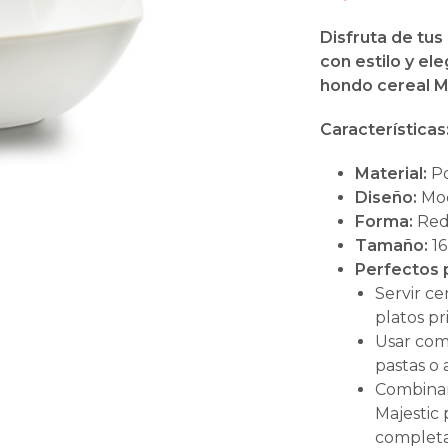
Disfruta de tus
con estilo y el
hondo cereal M
Características
Material:
Po
Diseño:
Mod
Forma:
Red
Tamaño:
16
Perfectos 
Servir ce
platos pr
Usar com
pastas o 
Combinar 
Majestic
completa