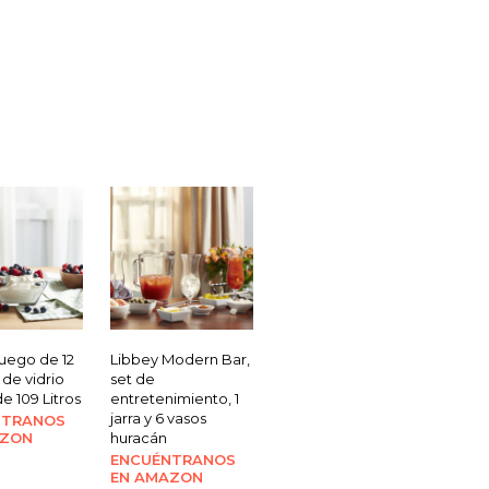
uego de 12
Libbey Modern Bar,
de vidrio
set de
 109 Litros
entretenimiento, 1
jarra y 6 vasos
NTRANOS
AZON
huracán
ENCUÉNTRANOS
EN AMAZON