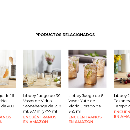
PRODUCTOS RELACIONADOS
o de 16
Libbey Juego de 30
Libbey Juego de 8
Libbey J
drio
Vasos de Vidrio
Vasos Yute de
Tazones 
s de 493
Stonehenge de 290
Vidrio Dorado de
Tempo de
ml, 377 ml y 477 ml
345 ml
ENCUÉ
EN AM
RANOS
ENCUÉNTRANOS
ENCUÉNTRANOS
N
EN AMAZON
EN AMAZON