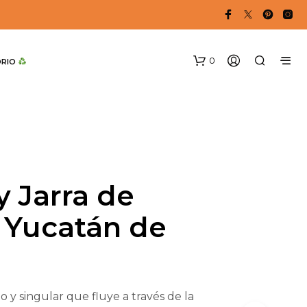
0
DRIO 
y Jarra de
o Yucatán de
N
O
H
A
Y
P
 y singular que fluye a través de la
R