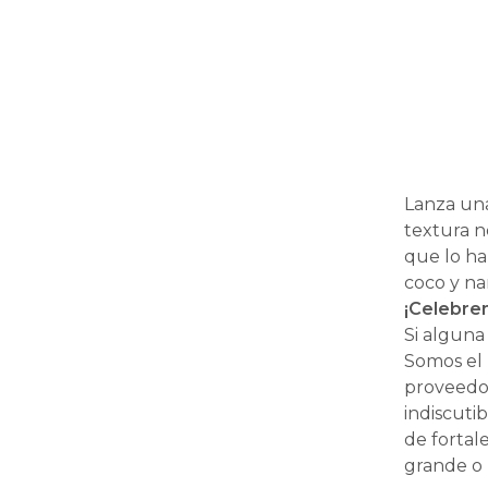
Lanza una
textura n
que lo ha
coco y na
¡Celebrem
Si alguna
Somos el 
proveedor
indiscuti
de fortal
grande o 