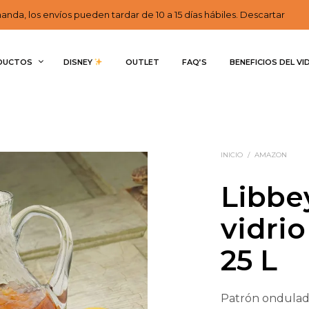
nda, los envíos pueden tardar de 10 a 15 días hábiles. Descartar
DUCTOS
DISNEY 
OUTLET
FAQ’S
BENEFICIOS DEL VI
INICIO
/
AMAZON
Libbe
vidri
25 L
Patrón ondulado