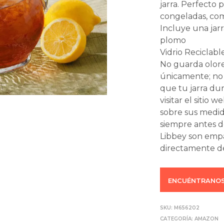
jarra. Perfecto 
congeladas, como
Incluye una jarr
plomo
Vidrio Reciclabl
No guarda olore
únicamente; no 
que tu jarra du
visitar el sitio
sobre sus medid
siempre antes d
Libbey son emp
directamente de
ENCUÉNTRANOS
SKU:
M656202
CATEGORÍA:
AMAZON