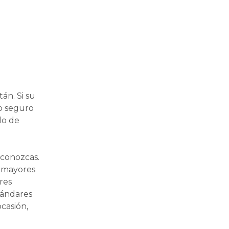
án. Si su
co seguro
do de
 conozcas.
s mayores
res
tándares
casión,