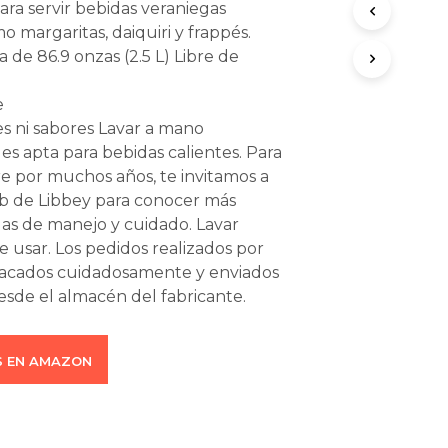
para servir bebidas veraniegas
O
 margaritas, daiquiri y frappés.
D
U
a de 86.9 onzas (2.5 L) Libre de
C
T
e
O
S
s ni sabores Lavar a mano
E
es apta para bebidas calientes. Para
N
re por muchos años, te invitamos a
E
 web de Libbey para conocer más
L
C
as de manejo y cuidado. Lavar
A
e usar. Los pedidos realizados por
R
acados cuidadosamente y enviados
R
sde el almacén del fabricante.
I
T
O
.
 EN AMAZON