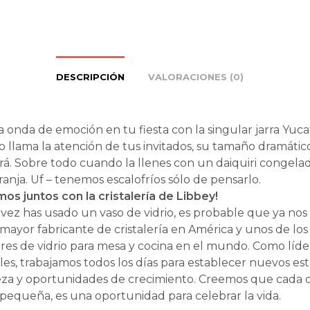
DESCRIPCIÓN
VALORACIONES (0)
 onda de emoción en tu fiesta con la singular jarra Yucat
o llama la atención de tus invitados, su tamaño dramáti
rá. Sobre todo cuando la llenes con un daiquiri congela
ranja. Uf – tenemos escalofríos sólo de pensarlo.
os juntos con la cristalería de Libbey!
 vez has usado un vaso de vidrio, es probable que ya nos
mayor fabricante de cristalería en América y unos de lo
es de vidrio para mesa y cocina en el mundo. Como líde
bles, trabajamos todos los días para establecer nuevos es
eza y oportunidades de crecimiento. Creemos que cada o
pequeña, es una oportunidad para celebrar la vida.