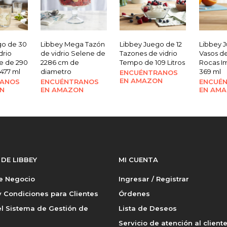
go de 30
Libbey Mega Tazón
Libbey Juego de 12
Libbey 
drio
de vidrio Selene de
Tazones de vidrio
Vasos de
e de 290
2286 cm de
Tempo de 109 Litros
Rocas I
 477 ml
diametro
369 ml
ENCUÉNTRANOS
EN AMAZON
RANOS
ENCUÉNTRANOS
ENCUÉ
N
EN AMAZON
EN AM
 DE LIBBEY
MI CUENTA
de Negocio
Ingresar / Registrar
 Condiciones para Clientes
Órdenes
l Sistema de Gestión de
Lista de Deseos
Servicio de atención al client