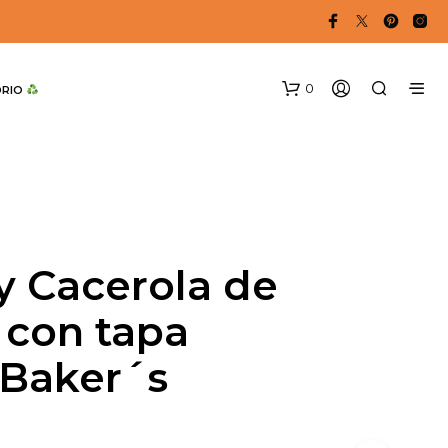
0
DRIO 
y Cacerola de
 con tapa
N
O
 Baker´s
H
A
Y
P
R