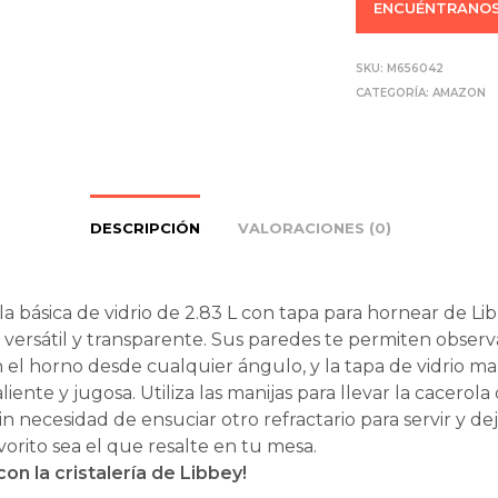
ENCUÉNTRANOS
SKU:
M656042
CATEGORÍA:
AMAZON
DESCRIPCIÓN
VALORACIONES (0)
la básica de vidrio de 2.83 L con tapa para hornear de Li
versátil y transparente. Sus paredes te permiten observ
en el horno desde cualquier ángulo, y la tapa de vidrio m
iente y jugosa. Utiliza las manijas para llevar la cacerola 
in necesidad de ensuciar otro refractario para servir y de
avorito sea el que resalte en tu mesa.
con la cristalería de Libbey!