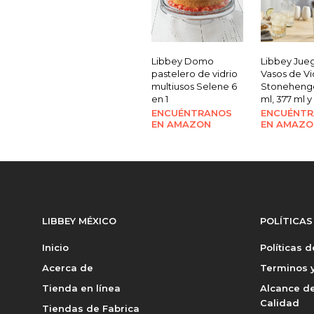
Libbey Domo
Libbey Jue
pastelero de vidrio
Vasos de Vi
multiusos Selene 6
Stoneheng
en 1
ml, 377 ml y
ENCUÉNTRANOS
ENCUÉNT
EN AMAZON
EN AMAZO
LIBBEY MÉXICO
POLÍTICAS
Inicio
Políticas 
Acerca de
Terminos y
Tienda en línea
Alcance de
Calidad
Tiendas de Fabrica