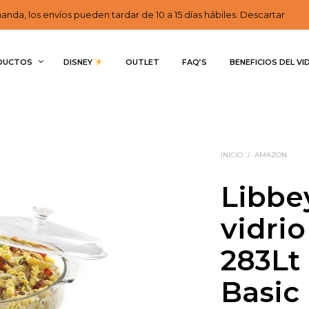
nda, los envíos pueden tardar de 10 a 15 días hábiles. Descartar
DUCTOS
DISNEY 
OUTLET
FAQ’S
BENEFICIOS DEL VI
INICIO
/
AMAZON
Libbe
vidrio
283Lt
Basic