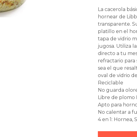
La cacerola bási
hornear de Libb
transparente. S
platillo en el h
tapa de vidrio 
jugosa. Utiliza l
directo a tu me
refractario para 
sea el que resal
oval de vidrio de
Reciclable
No guarda olore
Libre de plomo 
Apto para horn
No calentar a f
4 en 1: Hornea, 