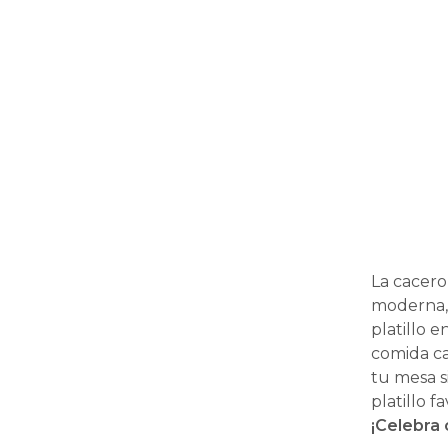
La cacero
moderna, 
platillo 
comida cal
tu mesa s
platillo f
¡Celebra 