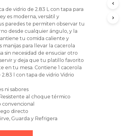
O
ca de vidrio de 2.83 L con tapa para
D
U
ey es moderna, versátil y
C
us paredes te permiten observar tu
T
orno desde cualquier ángulo, y la
O
mantiene tu comida caliente y
S
E
as manijas para llevar la cacerola
N
sa sin necesidad de ensuciar otro
E
servir y deja que tu platillo favorito
L
te en tu mesa. Contiene 1 cacerola
C
A
 2.83 l con tapa de vidrio Vidrio
R
R
s ni sabores
I
T
Resistente al choque térmico
O
o convencional
.
uego directo
Sirve, Guarda y Refrigera