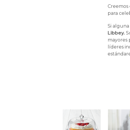
Creemos q
para celeb
Si alguna
Libbey.
So
mayores p
líderes i
estándare