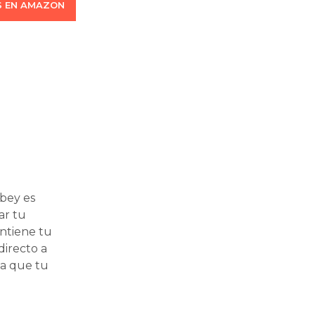
 EN AMAZON
bbey es
ar tu
antiene tu
directo a
ja que tu