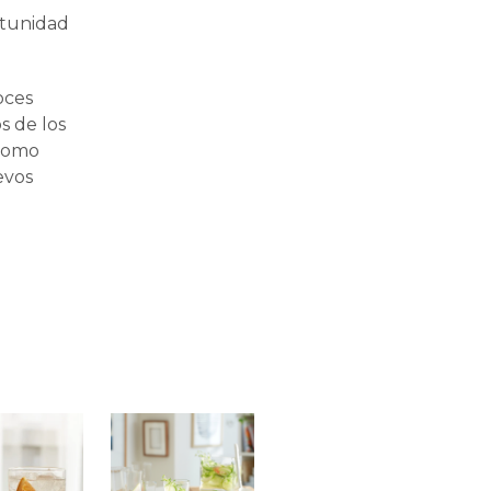
rtunidad
oces
s de los
 Como
evos