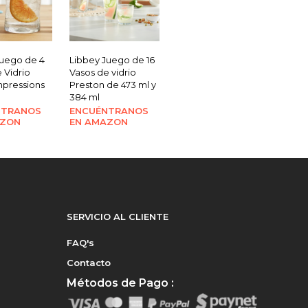
Juego de 4
Libbey Juego de 16
 Vidrio
Vasos de vidrio
mpressions
Preston de 473 ml y
384 ml
NTRANOS
ENCUÉNTRANOS
AZON
EN AMAZON
SERVICIO AL CLIENTE
FAQ's
Contacto
Métodos de Pago :
e