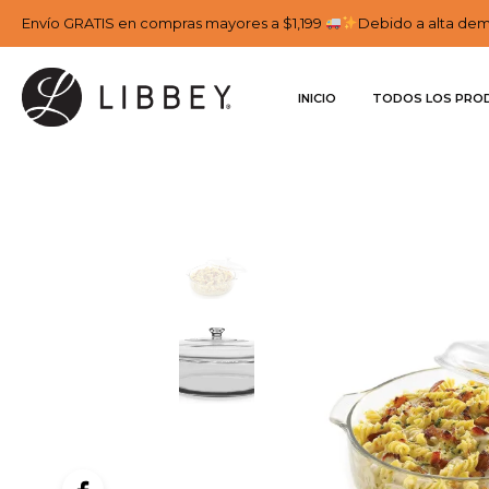
Envío GRATIS en compras mayores a $1,199
Debido a alta dema
INICIO
TODOS LOS PRO