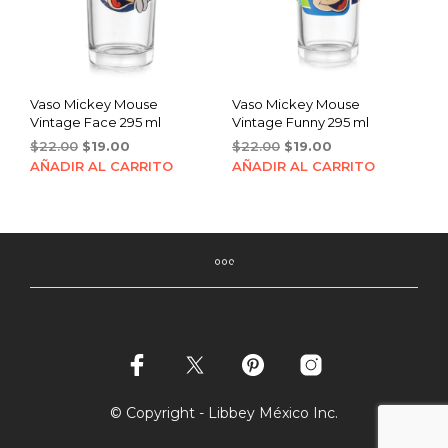
Vaso Mickey Mouse
Vaso Mickey Mouse
Vintage Face 295 ml
Vintage Funny 295 ml
Original
Current
Original
Current
$
22.00
$
19.00
$
22.00
$
19.00
price
price
price
price
AÑADIR AL CARRITO
AÑADIR AL CARRITO
was:
is:
was:
is:
$22.00.
$19.00.
$22.00.
$19.00.
© Copyright - Libbey México Inc.