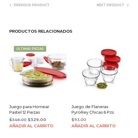
PREVIOUS PRODUCT
NEXT PRODUCT
PRODUCTOS RELACIONADOS
ÚLTIMAS PIEZAS
Juego para Hornear
Juego de Flaneras
Pastel 12 Piezas
PyroRey Chicas 6 Pzs
Original
Current
$
346.00
$
329.00
$
93.00
price
price
AÑADIR AL CARRITO
AÑADIR AL CARRITO
was:
is:
$346.00.
$329.00.