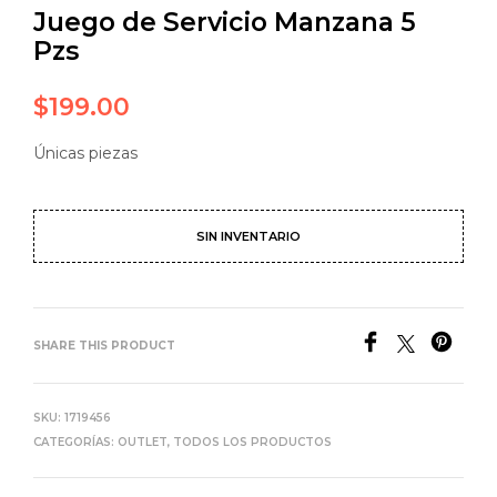
Juego de Servicio Manzana 5
Pzs
$
199.00
Únicas piezas
SIN INVENTARIO
SHARE THIS PRODUCT
SKU:
1719456
CATEGORÍAS:
OUTLET
,
TODOS LOS PRODUCTOS