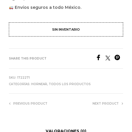
Envíos seguros a todo México.
SIN INVENTARIO
SHARE THIS PRODUCT
SKU:
1722271
CATEGORÍAS:
HORNEAR
,
TODOS LOS PRODUCTOS
PREVIOUS PRODUCT
NEXT PRODUCT
VALORACIONES (0)