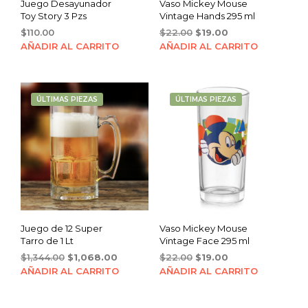
Juego Desayunador
Vaso Mickey Mouse
Toy Story 3 Pzs
Vintage Hands 295 ml
Original
Current
$
110.00
$
22.00
$
19.00
price
price
AÑADIR AL CARRITO
AÑADIR AL CARRITO
was:
is:
$22.00.
$19.00.
ÚLTIMAS PIEZAS
ÚLTIMAS PIEZAS
Juego de 12 Super
Vaso Mickey Mouse
Tarro de 1 Lt
Vintage Face 295 ml
Original
Current
Original
Current
$
1,344.00
$
1,068.00
$
22.00
$
19.00
price
price
price
price
AÑADIR AL CARRITO
AÑADIR AL CARRITO
was:
is:
was:
is:
$1,344.00.
$1,068.00.
$22.00.
$19.00.