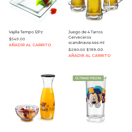
Vajilla Tempo 12Pz
Juego de 4 Tarros
Cerveceros
$
549.00
scandinavia 444 ml
AÑADIR AL CARRITO
Original
Current
$
280.00
$
199.00
price
price
AÑADIR AL CARRITO
was:
is:
$280.00.
$199.00.
ÚLTIMAS PIEZAS