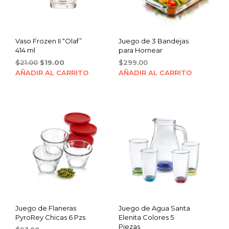
Vaso Frozen II “Olaf”
Juego de 3 Bandejas
414 ml
para Hornear
Original
Current
$
21.00
$
19.00
$
299.00
price
price
AÑADIR AL CARRITO
AÑADIR AL CARRITO
was:
is:
$21.00.
$19.00.
Juego de Flaneras
Juego de Agua Santa
PyroRey Chicas 6 Pzs
Elenita Colores 5
Piezas