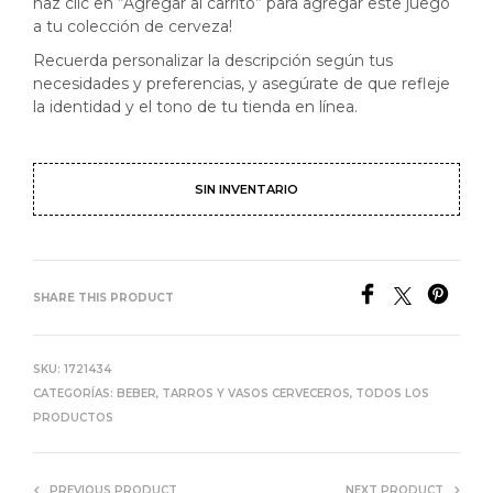
haz clic en “Agregar al carrito” para agregar este juego
a tu colección de cerveza!
Recuerda personalizar la descripción según tus
necesidades y preferencias, y asegúrate de que refleje
la identidad y el tono de tu tienda en línea.
SIN INVENTARIO
SHARE THIS PRODUCT
SKU:
1721434
CATEGORÍAS:
BEBER
,
TARROS Y VASOS CERVECEROS
,
TODOS LOS
PRODUCTOS
PREVIOUS PRODUCT
NEXT PRODUCT