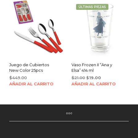
ÚLTIMAS PIEZAS
Juego de Cubiertos
Vaso Frozen II “Ana y
New Color 25pcs
Elsa” 414 ml
Original
Current
$
449.00
$
21.00
$
19.00
price
price
AÑADIR AL CARRITO
AÑADIR AL CARRITO
was:
is:
$21.00.
$19.00.