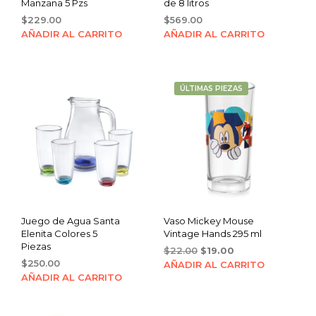
Manzana 5 Pzs
de 8 litros
$
229.00
$
569.00
AÑADIR AL CARRITO
AÑADIR AL CARRITO
ÚLTIMAS PIEZAS
Juego de Agua Santa
Vaso Mickey Mouse
Elenita Colores 5
Vintage Hands 295 ml
Piezas
Original
Current
$
22.00
$
19.00
$
250.00
price
price
AÑADIR AL CARRITO
was:
is:
AÑADIR AL CARRITO
$22.00.
$19.00.